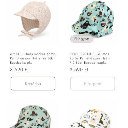
Elfogyott
AMALFI - Bézs Kockás Kötős
COOL FRIENDS - Állatos
Pamutvászon Nyári Fiú Bébi
Kötős Pamutvászon Nyári
Baseballsapka
Fiú Bébi Baseballsapka
Normál
3.590 Ft
Normál
3.590 Ft
ár
ár
Kosárba
Elfogyott