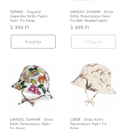
GEPARD - Olajzöld
JURASSIC SUMMER - Dínós
Gepárdos Kötős Puplin
Kötős Pamutvászon Nyári
Nyári Fiú Kalap
Fiú Bébi Baseballsapka
Normál
3.390 Ft
Normál
3.590 Ft
ár
ár
Kosárba
Elfogyott
JURASSIC SUMMER - Dínós
LUXOR - Dínós Kötős
Kötős Pamutvászon Nyári
Pamutvászon Nyári Fiú
Fiú Kalap
Kalap