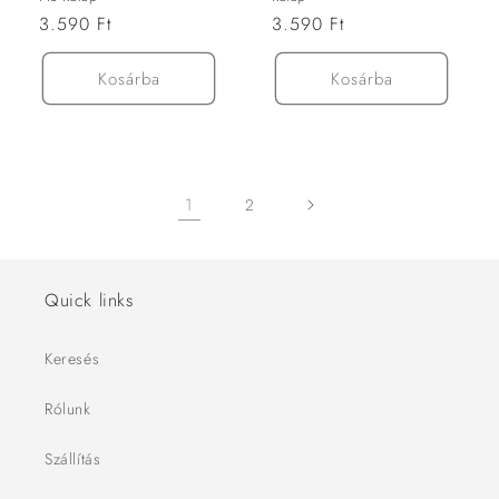
Normál
3.590 Ft
Normál
3.590 Ft
ár
ár
Kosárba
Kosárba
1
2
Quick links
Keresés
Rólunk
Szállítás