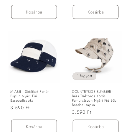
ár
ár
Kosárba
Kosárba
Elfogyott
MIAMI - Sötétkék Fehér
COUNTRYSIDE SUMMER -
Puplin Nyári Fiú
Bézs Traktoros Kötős
Baseballsapka
Pamutvászon Nyári Fiú Bébi
Baseballsapka
Normál
3.590 Ft
Normál
3.590 Ft
ár
ár
Kosárba
Kosárba