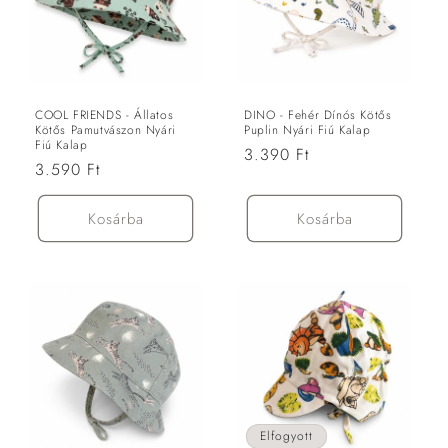
COOL FRIENDS - Állatos
DINO - Fehér Dínós Kötős
Kötős Pamutvászon Nyári
Puplin Nyári Fiú Kalap
Fiú Kalap
Normál
3.390 Ft
Normál
3.590 Ft
ár
ár
Kosárba
Kosárba
Elfogyott