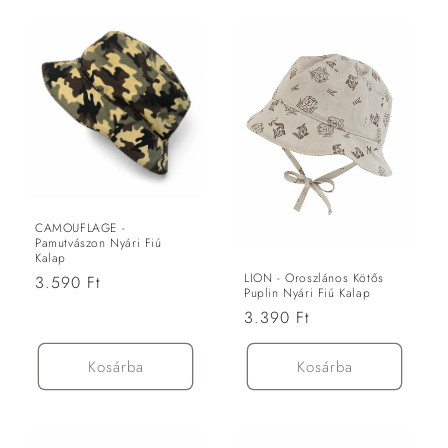
CAMOUFLAGE -
Pamutvászon Nyári Fiú
Kalap
LION - Oroszlános Kötős
Normál
3.590 Ft
Puplin Nyári Fiú Kalap
ár
Normál
3.390 Ft
ár
Kosárba
Kosárba