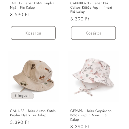
TAHITI - Fehér Kötős Puplin
CARRIBEAN - Fehér Kék
Nyári Fiú Kalap
Csíkos Kötős Puplin Nyári
Fiú Kalap
Normál
3.590 Ft
Normál
3.390 Ft
ár
ár
Kosárba
Kosárba
Elfogyott
CANNES - Bézs Autós Kötős
GEPARD - Bézs Gepárdos
Puplin Nyári Fiú Kalap
Kötős Puplin Nyári Fiú
Kalap
Normál
3.390 Ft
Normál
3.390 Ft