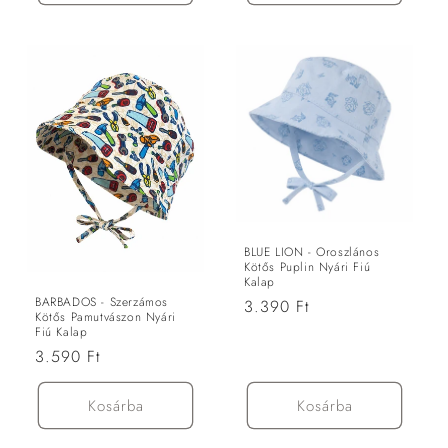
BLUE LION - Oroszlános
Kötős Puplin Nyári Fiú
Kalap
BARBADOS - Szerzámos
Normál
3.390 Ft
Kötős Pamutvászon Nyári
ár
Fiú Kalap
Normál
3.590 Ft
ár
Kosárba
Kosárba