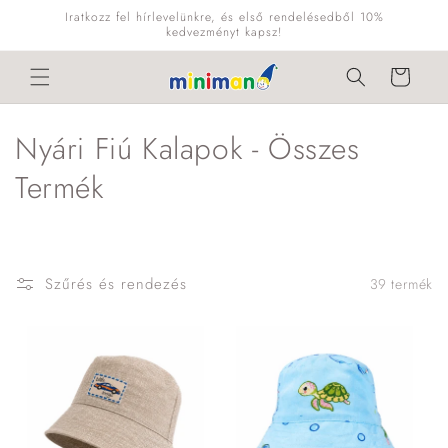
Ugrás a
Iratkozz fel hírlevelünkre, és első rendelésedből 10%
tartalomhoz
kedvezményt kapsz!
Kosár
K
Nyári Fiú Kalapok - Összes
o
Termék
l
l
Szűrés és rendezés
39 termék
e
k
c
i