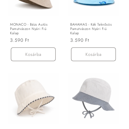
ó
:
MONACO - Bézs Autós
BAHAMAS - Kék Teknősös
Pamutvászon Nyári Fiú
Pamutvászon Nyári Fiú
Kalap
Kalap
Normál
3.590 Ft
Normál
3.590 Ft
ár
ár
Kosárba
Kosárba