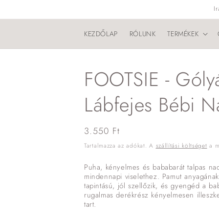
Ugrás a
I
tartalomhoz
KEZDŐLAP
RÓLUNK
TERMÉKEK
FOOTSIE - Góly
Lábfejes Bébi 
Normál
3.550 Ft
ár
Tartalmazza az adókat. A
szállítási költséget
a me
Puha, kényelmes és bababarát talpas nadr
mindennapi viselethez. Pamut anyagána
tapintású, jól szellőzik, és gyengéd a 
rugalmas derékrész kényelmesen illeszke
tart.