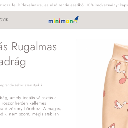
ratkozz fel hírlevelünkre, és első rendelésedből 10% kedvezményt kaps
GYIK
Kihagyás, és
ás Rugalmas
ugrás a
termékadatokra
Nadrág
grendeléskor számítjuk ki.
ág, amely ideális választás a
k köszönhetően kellemes
baba érzékeny bőréhez. A magas,
dik, nem szorít, mégis stabilan