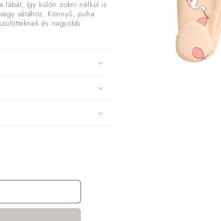
a lábát, így külön zokni nélkül is
oz vagy sétához. Könnyű, puha
jszülötteknek és nagyobb
1.
médiafájl
megnyitása
a
modális
párbeszédpanelen