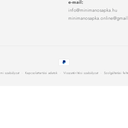
e-mail:
info@minimanosapka.hu
minimanosapka.online@gmai
Fizetési
módok
mi szabályzat
Kapcsolattartási adatok
Visszatérítési szabályzat
Szolgáltatási fel