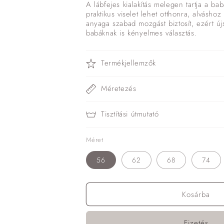
A lábfejes kialakítás melegen tartja a bab
praktikus viselet lehet otthonra, alvásh
anyaga szabad mozgást biztosít, ezért ú
babáknak is kényelmes választás.
Termékjellemzők
Méretezés
Tisztítási útmutató
Méret
56
62
68
74
Kosárba
Fizetés