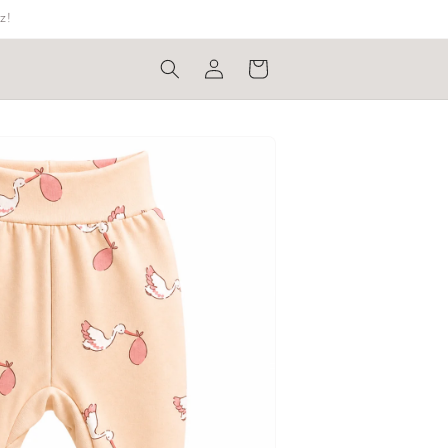
z!
Bejelentkezés
Kosár