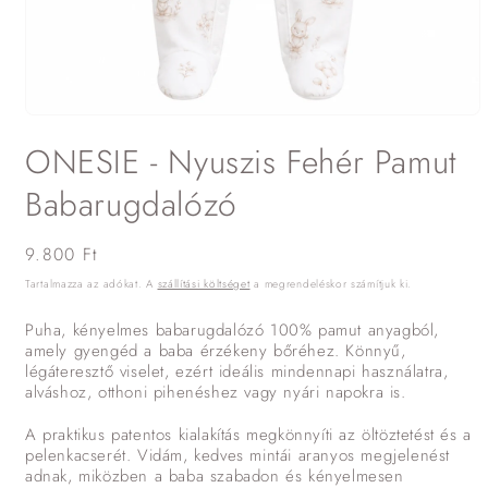
1.
médiafájl
ONESIE - Nyuszis Fehér Pamut
megnyitása
a
modális
Babarugdalózó
párbeszédpanelen
Normál
9.800 Ft
ár
Tartalmazza az adókat. A
szállítási költséget
a megrendeléskor számítjuk ki.
Puha, kényelmes babarugdalózó 100% pamut anyagból,
amely gyengéd a baba érzékeny bőréhez. Könnyű,
légáteresztő viselet, ezért ideális mindennapi használatra,
alváshoz, otthoni pihenéshez vagy nyári napokra is.
A praktikus patentos kialakítás megkönnyíti az öltöztetést és a
pelenkacserét. Vidám, kedves mintái aranyos megjelenést
adnak, miközben a baba szabadon és kényelmesen