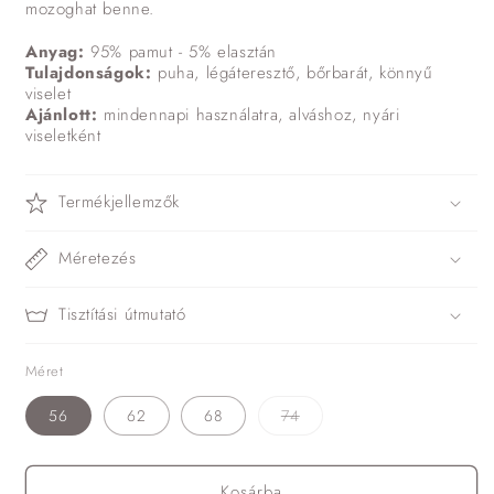
mozoghat benne.
Anyag:
95% pamut - 5% elasztán
Tulajdonságok:
puha, légáteresztő, bőrbarát, könnyű
viselet
Ajánlott:
mindennapi használatra, alváshoz, nyári
viseletként
Termékjellemzők
Méretezés
Tisztítási útmutató
Méret
A
56
62
68
74
változat
elfogyott
vagy
nincs
Kosárba
készleten