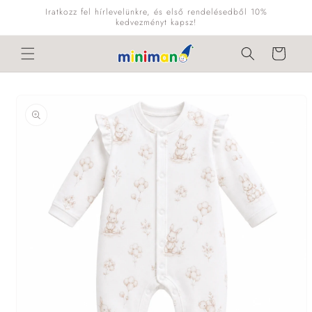
Ugrás a
Iratkozz fel hírlevelünkre, és első rendelésedből 10%
tartalomhoz
kedvezményt kapsz!
Kosár
Kihagyás, és
ugrás a
termékadatokra