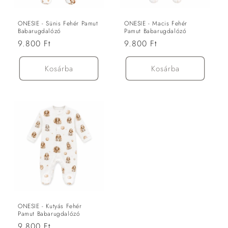
ó
:
ONESIE - Sünis Fehér Pamut
ONESIE - Macis Fehér
Babarugdalózó
Pamut Babarugdalózó
Normál
9.800 Ft
Normál
9.800 Ft
ár
ár
Kosárba
Kosárba
ONESIE - Kutyás Fehér
Pamut Babarugdalózó
Normál
9.800 Ft