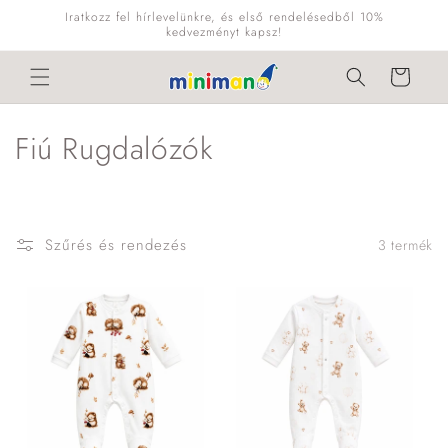
Ugrás a
Iratkozz fel hírlevelünkre, és első rendelésedből 10%
tartalomhoz
kedvezményt kapsz!
Kosár
K
Fiú Rugdalózók
o
l
Szűrés és rendezés
3 termék
l
e
k
c
i