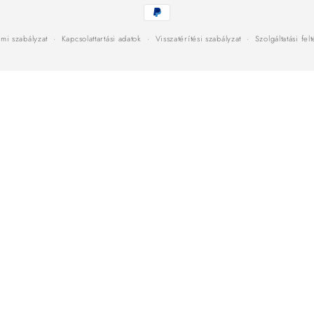
Fizetési
módok
mi szabályzat
Kapcsolattartási adatok
Visszatérítési szabályzat
Szolgáltatási fel