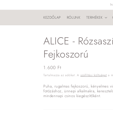
Ugrás a
I
tartalomhoz
KEZDŐLAP
RÓLUNK
TERMÉKEK
ALICE - Rózsasz
Fejkoszorú
Normál
1.600 Ft
ár
Tartalmazza az adókat. A
szállítási költséget
a me
Puha, rugalmas fejkoszorú, kényelmes vis
fotózáshoz, ünnepi alkalmakra, keresztel
mindennapi csinos kiegészítőként.