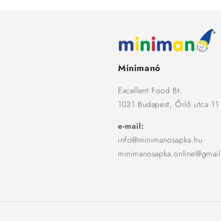
Minimanó
Excellent Food Bt.
1031 Budapest, Őrlő utca 11
e-mail:
info@minimanosapka.hu
minimanosapka.online@gmai