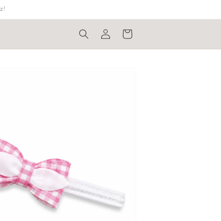
z!
Bejelentkezés
Kosár