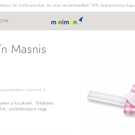
ratkozz fel hírlevelünkre, és első rendelésedből 10% kedvezményt kaps
GYIK
Kihagyás, és
ín Masnis
ugrás a
termékadatokra
grendeléskor számítjuk ki.
elet a kicsiknek. Tökéletes
őre, születésnapra vagy