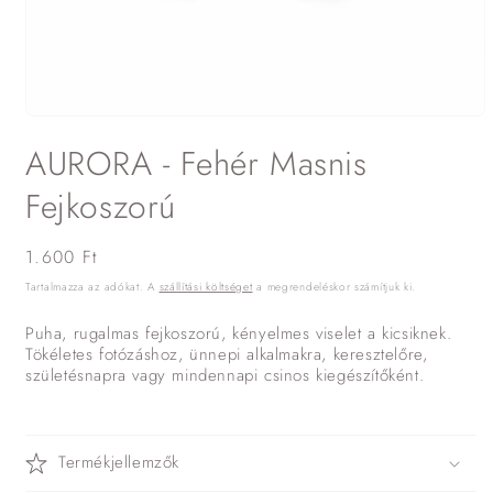
1.
médiafájl
AURORA - Fehér Masnis
megnyitása
a
modális
Fejkoszorú
párbeszédpanelen
Normál
1.600 Ft
ár
Tartalmazza az adókat. A
szállítási költséget
a megrendeléskor számítjuk ki.
Puha, rugalmas fejkoszorú, kényelmes viselet a kicsiknek.
Tökéletes fotózáshoz, ünnepi alkalmakra, keresztelőre,
születésnapra vagy mindennapi csinos kiegészítőként.
Termékjellemzők