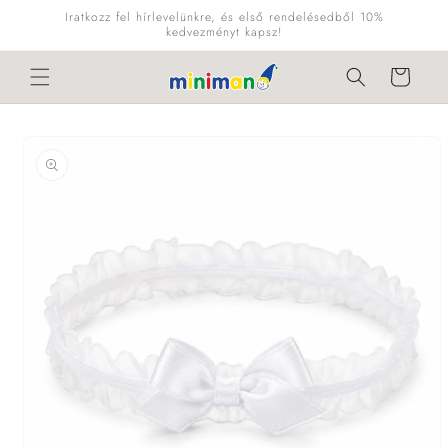
Ugrás a
Iratkozz fel hírlevelünkre, és első rendelésedből 10%
tartalomhoz
kedvezményt kapsz!
Kosár
Kihagyás, és
ugrás a
termékadatokra