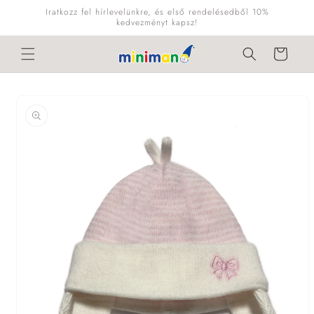
Ugrás a
Iratkozz fel hírlevelünkre, és első rendelésedből 10%
tartalomhoz
kedvezményt kapsz!
Kosár
Kihagyás, és
ugrás a
termékadatokra