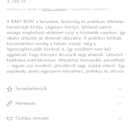
Normál
3.190 Ft
ár
Tartalmazza az adókat. A
szállítási költséget
a megrendeléskor számítjuk ki.
A BABY BOW a kényelem, biztonság és praktikum tökéletes
harmóniáját kínálja. Légiesen könnyű, bőrbarát pamut
anyaga megbízható védelmet nyújt a hűvösebb napokon, így
ideális választás az átmeneti időszakra. A praktikus kötőnek
köszönhetően mindig a helyén marad, még a
legmozgékonyabb kicsiknél is, így szülőként nem kell
aggódnod, hogy könnyen lecsúszik vagy elveszik. Letisztult
kialakítása miatt bármilyen öltözékhez könnyedén párosítható
– legyen szó óvodáról, játszótérről vagy családi sétáról. Egy
alapdarab, amely egyszerre kényelmes, praktikus és stílusos.
Termékjellemzők
Méretezés
Tisztítási útmutató