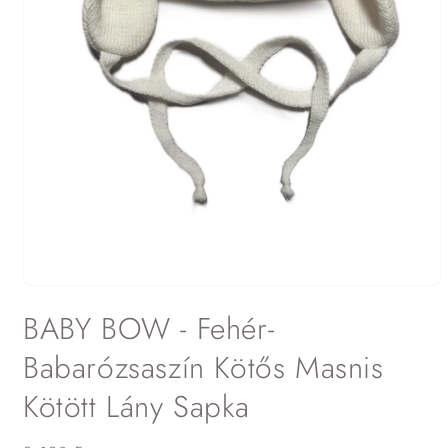
1.
médiafájl
BABY BOW - Fehér-
megnyitása
a
modális
Babarózsaszín Kötős Masnis
párbeszédpanelen
Kötött Lány Sapka