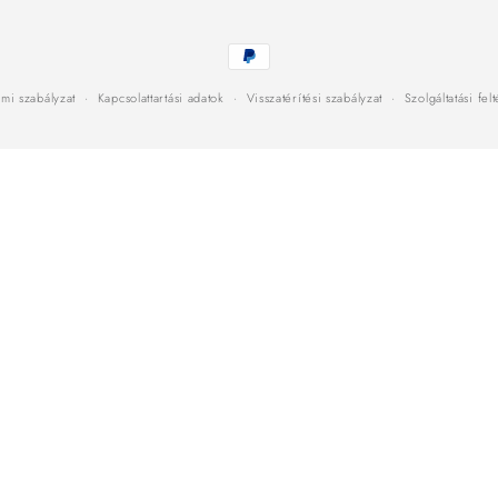
Fizetési
módok
mi szabályzat
Kapcsolattartási adatok
Visszatérítési szabályzat
Szolgáltatási fel