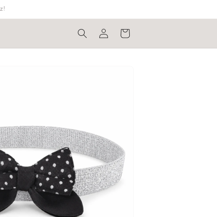
z!
Bejelentkezés
Kosár