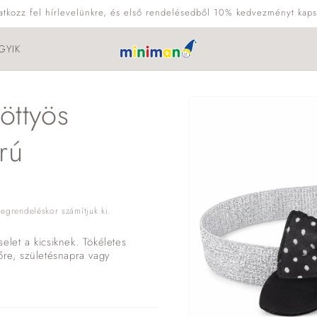
ratkozz fel hírlevelünkre, és első rendelésedből 10% kedvezményt kaps
GYIK
Kihagyás, és
öttyös
ugrás a
termékadatokra
rú
grendeléskor számítjuk ki.
elet a kicsiknek. Tökéletes
őre, születésnapra vagy