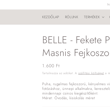
Ugrás a
I
tartalomhoz
KEZDŐLAP
RÓLUNK
TERMÉKEK
BELLE - Fekete P
Masnis Fejkoszo
Normál
1.600 Ft
ár
Tartalmazza az adókat. A
szállítási költséget
a me
Puha, rugalmas fejkoszorú, kényelmes vis
fotózáshoz, ünnepi alkalmakra, keresztel
mindennapi csinos kiegészítőként.
Méret: Óvodás, kisiskolás méret