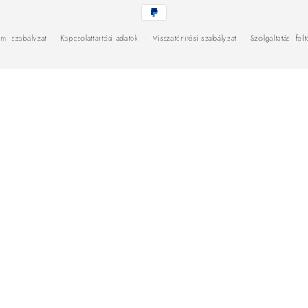
Fizetési
módok
mi szabályzat
Kapcsolattartási adatok
Visszatérítési szabályzat
Szolgáltatási fel