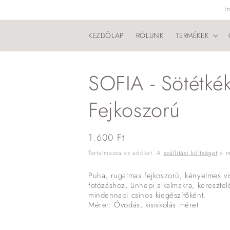
Ugrás a
I
tartalomhoz
KEZDŐLAP
RÓLUNK
TERMÉKEK
SOFIA - Sötétké
Fejkoszorú
Normál
1.600 Ft
ár
Tartalmazza az adókat. A
szállítási költséget
a me
Puha, rugalmas fejkoszorú, kényelmes vis
fotózáshoz, ünnepi alkalmakra, keresztel
mindennapi csinos kiegészítőként.
Méret: Óvodás, kisiskolás méret