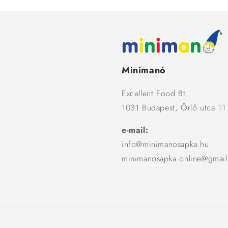
Minimanó
Excellent Food Bt.
1031 Budapest, Őrlő utca 11
e-mail:
info@minimanosapka.hu
minimanosapka.online@gmai