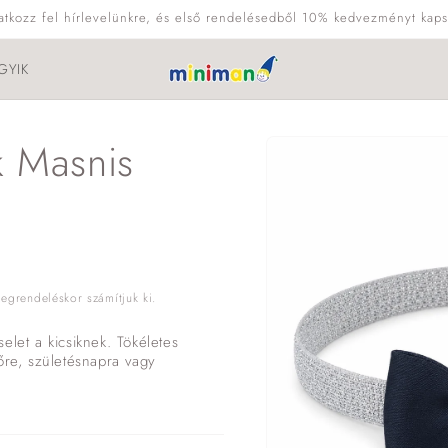
ratkozz fel hírlevelünkre, és első rendelésedből 10% kedvezményt kaps
GYIK
Kihagyás, és
k Masnis
ugrás a
termékadatokra
grendeléskor számítjuk ki.
elet a kicsiknek. Tökéletes
őre, születésnapra vagy