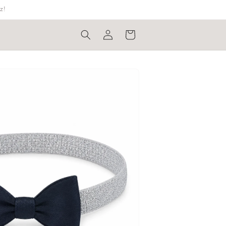
z!
Bejelentkezés
Kosár