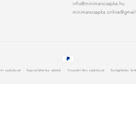
info@minimanosapka.hu
minimanosapka.online@gmai
Fizetési
módok
mi szabályzat
Kapcsolattartási adatok
Visszatérítési szabályzat
Szolgáltatási fel