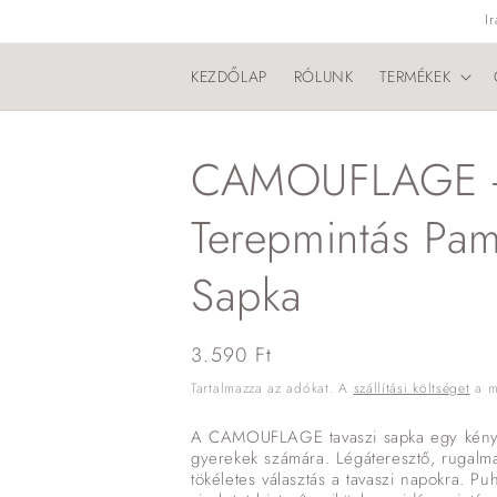
Ugrás a
I
tartalomhoz
KEZDŐLAP
RÓLUNK
TERMÉKEK
CAMOUFLAGE -
Terepmintás Pam
Sapka
Normál
3.590 Ft
ár
Tartalmazza az adókat. A
szállítási költséget
a me
A CAMOUFLAGE tavaszi sapka egy kényel
gyerekek számára. Légáteresztő, rugal
tökéletes választás a tavaszi napokra. P