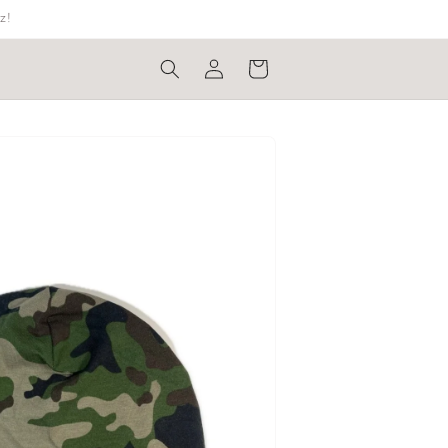
z!
Bejelentkezés
Kosár