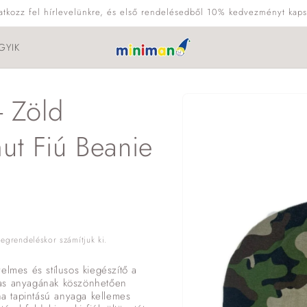
ratkozz fel hírlevelünkre, és első rendelésedből 10% kedvezményt kaps
GYIK
Kihagyás, és
 Zöld
ugrás a
termékadatokra
ut Fiú Beanie
grendeléskor számítjuk ki.
mes és stílusos kiegészítő a
mas anyagának köszönhetően
uha tapintású anyaga kellemes