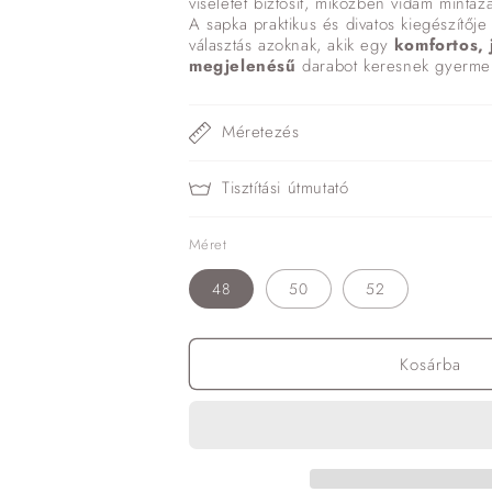
viseletet biztosít, miközben vidám mintázat
A sapka praktikus és divatos kiegészítőj
választás azoknak, akik egy
komfortos, 
megjelenésű
darabot keresnek gyerme
Méretezés
Tisztítási útmutató
Méret
48
50
52
Kosárba