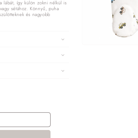
a lábát, így külön zokni nélkül is
oz vagy sétához. Könnyű, puha
jszülötteknek és nagyobb
1.
médiafájl
megnyitása
a
modális
párbeszédpanelen