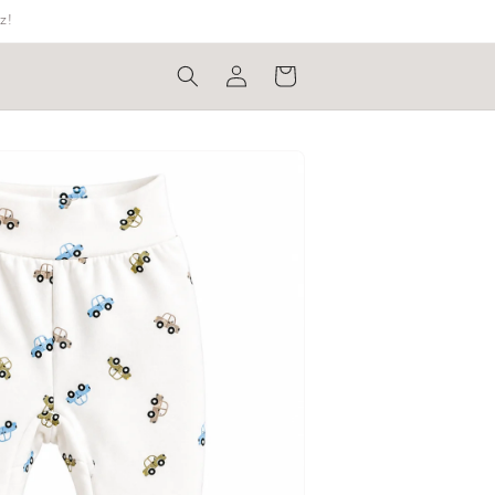
z!
Bejelentkezés
Kosár