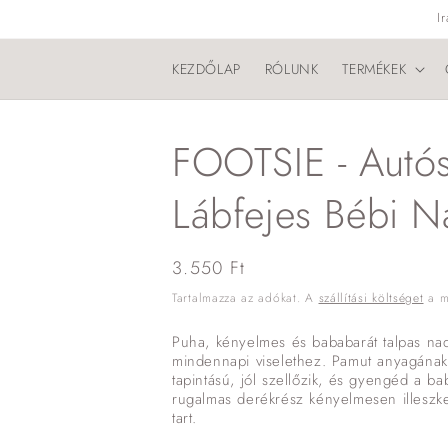
Ugrás a
I
tartalomhoz
KEZDŐLAP
RÓLUNK
TERMÉKEK
FOOTSIE - Autó
Lábfejes Bébi 
Normál
3.550 Ft
ár
Tartalmazza az adókat. A
szállítási költséget
a me
Puha, kényelmes és bababarát talpas nadr
mindennapi viselethez. Pamut anyagána
tapintású, jól szellőzik, és gyengéd a 
rugalmas derékrész kényelmesen illeszke
tart.