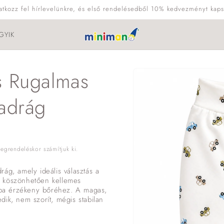
ratkozz fel hírlevelünkre, és első rendelésedből 10% kedvezményt kaps
GYIK
Kihagyás, és
s Rugalmas
ugrás a
termékadatokra
Nadrág
grendeléskor számítjuk ki.
ág, amely ideális választás a
k köszönhetően kellemes
baba érzékeny bőréhez. A magas,
dik, nem szorít, mégis stabilan