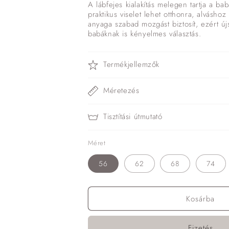
A lábfejes kialakítás melegen tartja a bab
praktikus viselet lehet otthonra, alvásh
anyaga szabad mozgást biztosít, ezért ú
babáknak is kényelmes választás.
Termékjellemzők
Méretezés
Tisztítási útmutató
Méret
56
62
68
74
Kosárba
Fizetés