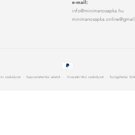
e-mail:
info@minimanosapka.hu
minimanosapka.online@gmai
Fizetési
módok
mi szabályzat
Kapcsolattartási adatok
Visszatérítési szabályzat
Szolgáltatási fel