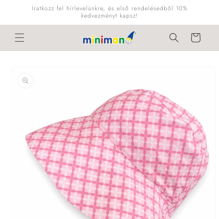
Ugrás a
Iratkozz fel hírlevelünkre, és első rendelésedből 10%
tartalomhoz
kedvezményt kapsz!
Kosár
Kihagyás, és
ugrás a
termékadatokra