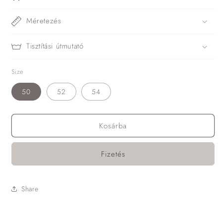
Méretezés
Tisztítási útmutató
Size
50
52
54
Kosárba
Fizetés
Share