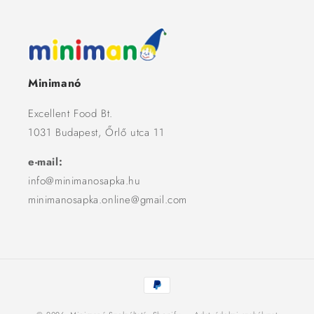
Minimanó
Excellent Food Bt.
1031 Budapest, Őrlő utca 11
e-mail:
info@minimanosapka.hu
minimanosapka.online@gmail.com
Fizetési
módok