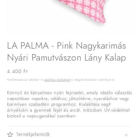
1.
médiafájl
LA PALMA - Pink Nagykarimás
megnyitása
a
modális
Nyári Pamutvászon Lány Kalap
párbeszédpanelen
Normál
4.400 Ft
ár
Tartalmazza az adókat. A
szállítási költséget
a megrendeléskor számítjuk ki.
Könnyű és kényelmes nyári fejviselet, amely ideális választás
napsütéses napokra, sétához, játszótérre, nyaraláshoz vagy
bármilyen szabadtéri programhoz. Kialakítása segít
árnyékolni a gyermek fejét és arcát, miközben UV-védelmet
biztosít a napsugarakkal szemben.
Termékjellemzők