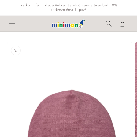
Ugrás a
Iratkozz fel hírlevelünkre, és első rendelésedből 10%
tartalomhoz
kedvezményt kapsz!
Kosár
Kihagyás, és
ugrás a
termékadatokra