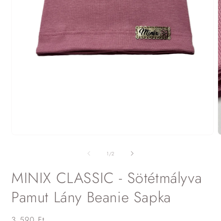
2
m
m
1.
a
médiafájl
m
megnyitása
/
1
/
2
p
a
modális
MINIX CLASSIC - Sötétmályva
párbeszédpanelen
Pamut Lány Beanie Sapka
Normál
3.590 Ft