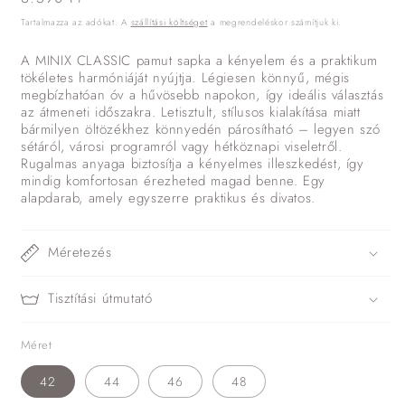
ár
Tartalmazza az adókat. A
szállítási költséget
a megrendeléskor számítjuk ki.
A MINIX CLASSIC pamut sapka a kényelem és a praktikum
tökéletes harmóniáját nyújtja. Légiesen könnyű, mégis
megbízhatóan óv a hűvösebb napokon, így ideális választás
az átmeneti időszakra. Letisztult, stílusos kialakítása miatt
bármilyen öltözékhez könnyedén párosítható – legyen szó
sétáról, városi programról vagy hétköznapi viseletről.
Rugalmas anyaga biztosítja a kényelmes illeszkedést, így
mindig komfortosan érezheted magad benne. Egy
alapdarab, amely egyszerre praktikus és divatos.
Méretezés
Tisztítási útmutató
Méret
42
44
46
48