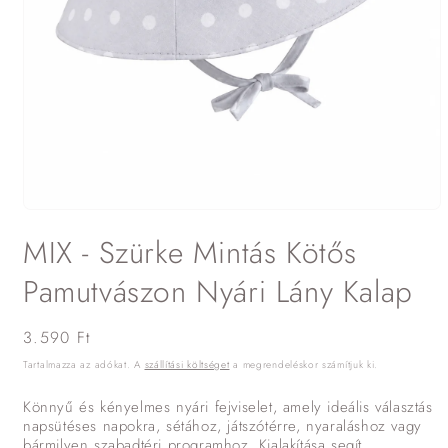
1.
médiafájl
MIX - Szürke Mintás Kötős
megnyitása
a
modális
Pamutvászon Nyári Lány Kalap
párbeszédpanelen
Normál
3.590 Ft
ár
Tartalmazza az adókat. A
szállítási költséget
a megrendeléskor számítjuk ki.
Könnyű és kényelmes nyári fejviselet, amely ideális választás
napsütéses napokra, sétához, játszótérre, nyaraláshoz vagy
bármilyen szabadtéri programhoz. Kialakítása segít