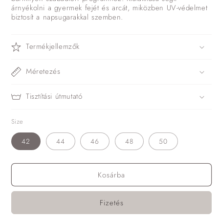
árnyékolni a gyermek fejét és arcát, miközben UV-védelmet
biztosít a napsugarakkal szemben.
Termékjellemzők
Méretezés
Tisztítási útmutató
Size
42
44
46
48
50
Kosárba
Fizetés