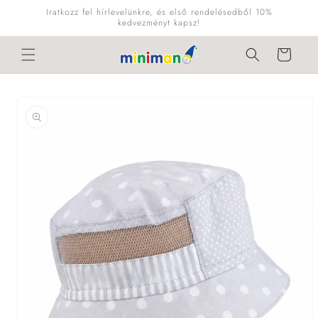
Ugrás a
Iratkozz fel hírlevelünkre, és első rendelésedből 10%
tartalomhoz
kedvezményt kapsz!
Kosár
Kihagyás, és
ugrás a
termékadatokra