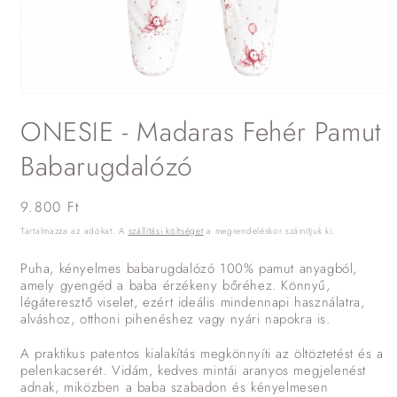
1.
médiafájl
ONESIE - Madaras Fehér Pamut
megnyitása
a
modális
Babarugdalózó
párbeszédpanelen
Normál
9.800 Ft
ár
Tartalmazza az adókat. A
szállítási költséget
a megrendeléskor számítjuk ki.
Puha, kényelmes babarugdalózó 100% pamut anyagból,
amely gyengéd a baba érzékeny bőréhez. Könnyű,
légáteresztő viselet, ezért ideális mindennapi használatra,
alváshoz, otthoni pihenéshez vagy nyári napokra is.
A praktikus patentos kialakítás megkönnyíti az öltöztetést és a
pelenkacserét. Vidám, kedves mintái aranyos megjelenést
adnak, miközben a baba szabadon és kényelmesen