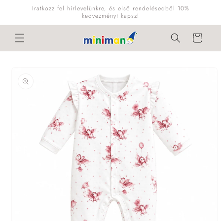
Ugrás a
Iratkozz fel hírlevelünkre, és első rendelésedből 10%
tartalomhoz
kedvezményt kapsz!
Kosár
Kihagyás, és
ugrás a
termékadatokra