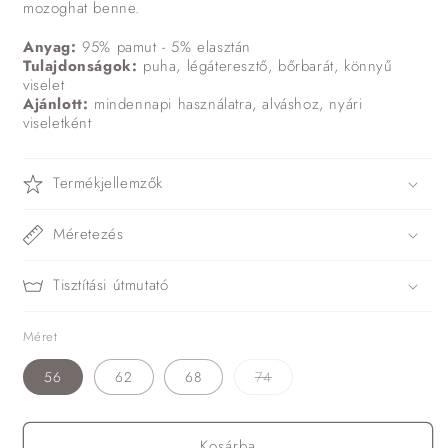
mozoghat benne.
Anyag:
95% pamut - 5% elasztán
Tulajdonságok:
puha, légáteresztő, bőrbarát, könnyű
viselet
Ajánlott:
mindennapi használatra, alváshoz, nyári
viseletként
Termékjellemzők
Méretezés
Tisztítási útmutató
Méret
A
56
62
68
74
változat
elfogyott
vagy
nincs
Kosárba
készleten