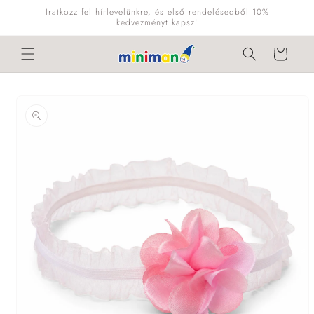
Ugrás a
Iratkozz fel hírlevelünkre, és első rendelésedből 10%
tartalomhoz
kedvezményt kapsz!
Kosár
Kihagyás, és
ugrás a
termékadatokra