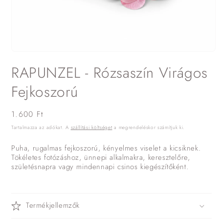
1.
médiafájl
RAPUNZEL - Rózsaszín Virágos
megnyitása
a
modális
Fejkoszorú
párbeszédpanelen
Normál
1.600 Ft
ár
Tartalmazza az adókat. A
szállítási költséget
a megrendeléskor számítjuk ki.
Puha, rugalmas fejkoszorú, kényelmes viselet a kicsiknek.
Tökéletes fotózáshoz, ünnepi alkalmakra, keresztelőre,
születésnapra vagy mindennapi csinos kiegészítőként.
Termékjellemzők