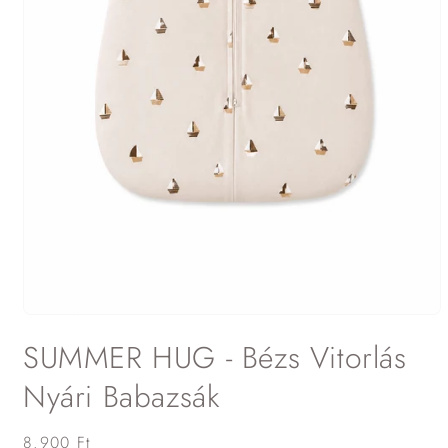
1.
médiafájl
SUMMER HUG - Bézs Vitorlás
megnyitása
a
modális
Nyári Babazsák
párbeszédpanelen
Normál
8.900 Ft