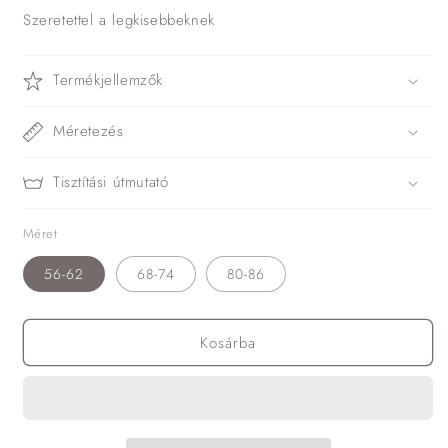
Szeretettel a legkisebbeknek
Termékjellemzők
Méretezés
Tisztítási útmutató
Méret
56-62
68-74
80-86
Kosárba