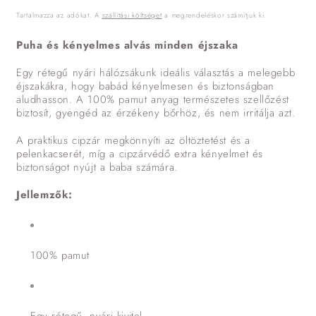
ár
Tartalmazza az adókat. A
szállítási költséget
a megrendeléskor számítjuk ki.
Puha és kényelmes alvás minden éjszaka
Egy rétegű nyári hálózsákunk ideális választás a melegebb
éjszakákra, hogy babád kényelmesen és biztonságban
aludhasson. A 100% pamut anyag természetes szellőzést
biztosít, gyengéd az érzékeny bőrhöz, és nem irritálja azt.
A praktikus cipzár megkönnyíti az öltöztetést és a
pelenkacserét, míg a cipzárvédő extra kényelmet és
biztonságot nyújt a baba számára.
Jellemzők:
100% pamut
Egy rétegű, nyári kivitel