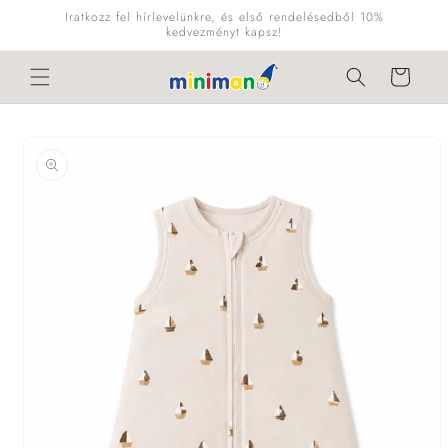
Ugrás a
Iratkozz fel hírlevelünkre, és első rendelésedből 10%
tartalomhoz
kedvezményt kapsz!
Kosár
Kihagyás, és
ugrás a
termékadatokra