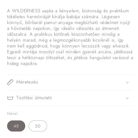
A WILDERNESS sapka a kényelem, biztonság és praktikum
tökéletes harmóniáját kínálja babája számára. Légiesen
könnyű, bőrbarát pamut anyaga megbízható védelmet nyújt
a hűvösebb napokon, így ideális választás az átmeneti
időszakra. A praktikus kötőnek köszönhetően mindig a
helyén marad, még a legmozgékonyabb kicsiknél is, így
nem kell aggódnod, hogy könnyen lecsúszik vagy elveszik.
Egyedi mintája mosolyt csal minden gyerek arcára, játékossá
teszi a hétköznapi öltözéket, és játékos hangulatot varázsol a
hideg napokra.
Méretezés
Tisztítási útmutató
Méret
48
50