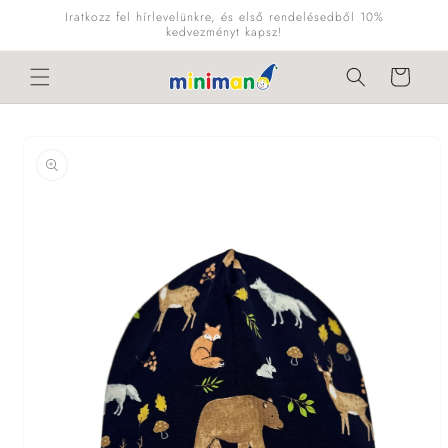
Ugrás a
Iratkozz fel hírlevelünkre, és első rendelésedből 10%
tartalomhoz
kedvezményt kapsz!
Kosár
Kihagyás, és
ugrás a
termékadatokra