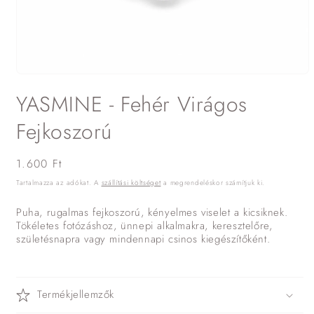
1.
médiafájl
YASMINE - Fehér Virágos
megnyitása
a
modális
Fejkoszorú
párbeszédpanelen
Normál
1.600 Ft
ár
Tartalmazza az adókat. A
szállítási költséget
a megrendeléskor számítjuk ki.
Puha, rugalmas fejkoszorú, kényelmes viselet a kicsiknek.
Tökéletes fotózáshoz, ünnepi alkalmakra, keresztelőre,
születésnapra vagy mindennapi csinos kiegészítőként.
Termékjellemzők