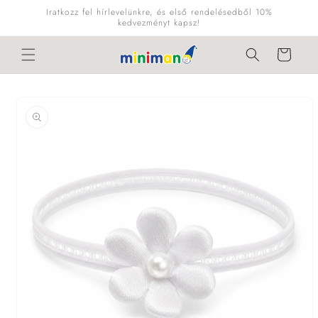
Ugrás a
Iratkozz fel hírlevelünkre, és első rendelésedből 10%
tartalomhoz
kedvezményt kapsz!
Kosár
Kihagyás, és
ugrás a
termékadatokra