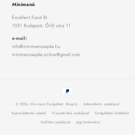
Minimanó
Excellent Food Bt.
1031 Budapest, Őrlő utca 11
e-mail:
info@minimanosapka.hu
minimanosapka.online@gmail.com
Fizetési
módok
© 2026,
Minimanó
Szolgáltató: Shopify
Adatvédelmi szabályzat
Kapcsolattartási adatok
Visszatérítési szabályzat
Szolgáltatási feltételek
Szállítási szabályzat
Jogi közlemény