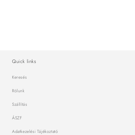
ó
:
Quick links
Keresés
Rólunk
Szállítás
ÁSZF
Adatkezelési Tájékoztató