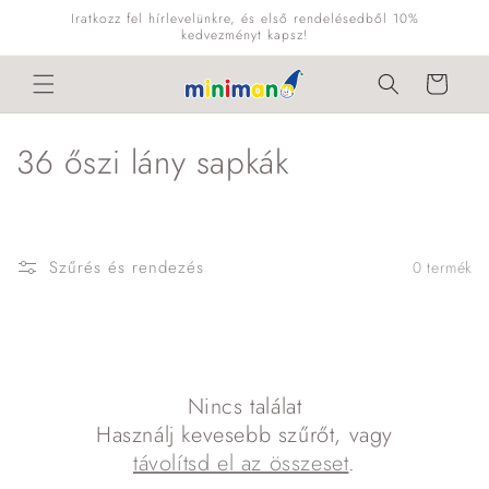
Ugrás a
Iratkozz fel hírlevelünkre, és első rendelésedből 10%
tartalomhoz
kedvezményt kapsz!
Kosár
K
36 őszi lány sapkák
o
l
Szűrés és rendezés
0 termék
l
e
k
Nincs találat
c
Használj kevesebb szűrőt, vagy
i
távolítsd el az összeset
.