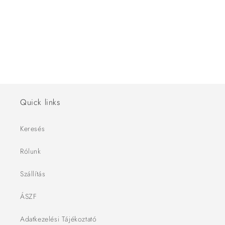
ó
:
Quick links
Keresés
Rólunk
Szállítás
ÁSZF
Adatkezelési Tájékoztató