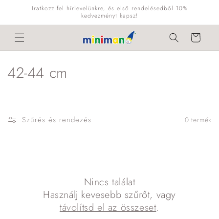
Ugrás a
Iratkozz fel hírlevelünkre, és első rendelésedből 10%
tartalomhoz
kedvezményt kapsz!
Kosár
K
42-44 cm
o
l
Szűrés és rendezés
0 termék
l
e
k
Nincs találat
c
Használj kevesebb szűrőt, vagy
i
távolítsd el az összeset
.