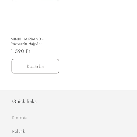
MINIX HAIRBAND -
Rózsaszín Hajpánt
Normál
1.590 Ft
ár
Kosárba
Quick links
Keresés
Rólunk