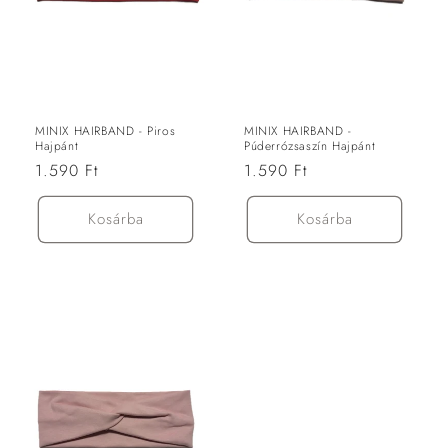
MINIX HAIRBAND - Piros
MINIX HAIRBAND -
Hajpánt
Púderrózsaszín Hajpánt
Normál
1.590 Ft
Normál
1.590 Ft
ár
ár
Kosárba
Kosárba