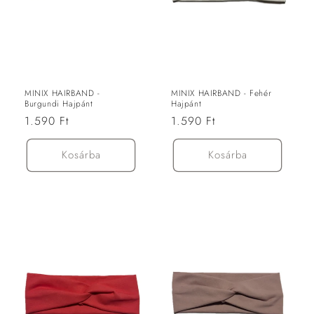
ó
:
MINIX HAIRBAND -
MINIX HAIRBAND - Fehér
Burgundi Hajpánt
Hajpánt
Normál
1.590 Ft
Normál
1.590 Ft
ár
ár
Kosárba
Kosárba