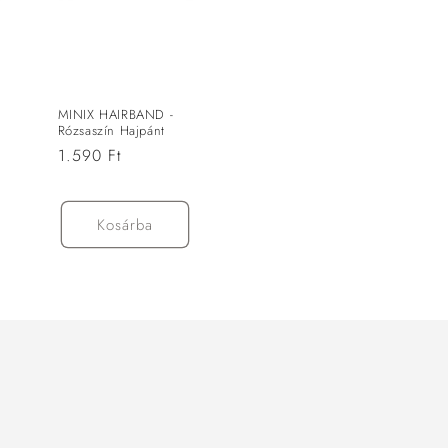
MINIX HAIRBAND -
Rózsaszín Hajpánt
Normál
1.590 Ft
ár
Kosárba