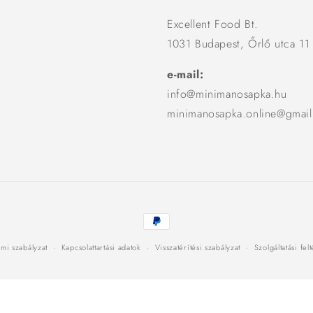
Excellent Food Bt.
1031 Budapest, Őrlő utca 11
e-mail:
info@minimanosapka.hu
minimanosapka.online@gmai
Fizetési
módok
mi szabályzat
Kapcsolattartási adatok
Visszatérítési szabályzat
Szolgáltatási fel