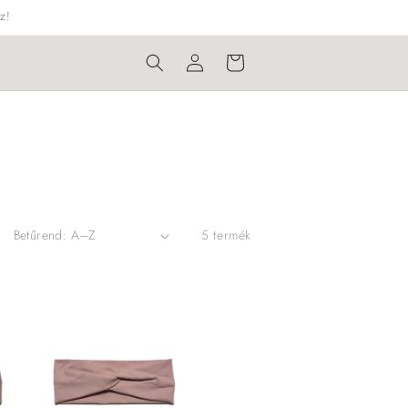
z!
Bejelentkezés
Kosár
5 termék