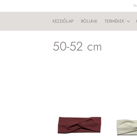
Ugrás a
I
tartalomhoz
KEZDŐLAP
RÓLUNK
TERMÉKEK
K
50-52 cm
o
l
l
e
k