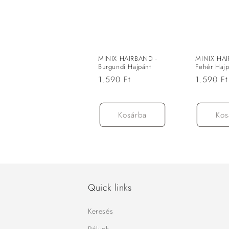
c
i
ó
MINIX HAIRBAND -
MINIX HAI
Burgundi Hajpánt
Fehér Hajp
:
Normál
1.590 Ft
Normál
1.590 Ft
ár
ár
Kosárba
Kos
Quick links
Keresés