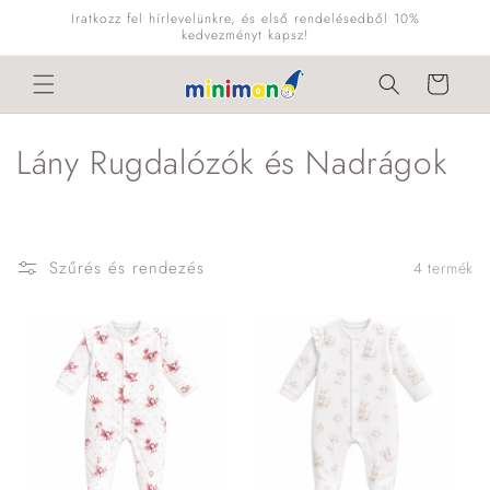
Ugrás a
Iratkozz fel hírlevelünkre, és első rendelésedből 10%
tartalomhoz
kedvezményt kapsz!
Kosár
K
Lány Rugdalózók és Nadrágok
o
l
Szűrés és rendezés
4 termék
l
e
k
c
i