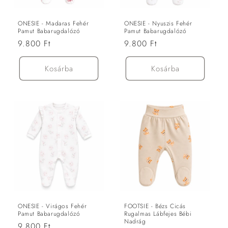
ó
:
ONESIE - Madaras Fehér
ONESIE - Nyuszis Fehér
Pamut Babarugdalózó
Pamut Babarugdalózó
Normál
9.800 Ft
Normál
9.800 Ft
ár
ár
Kosárba
Kosárba
ONESIE - Virágos Fehér
FOOTSIE - Bézs Cicás
Pamut Babarugdalózó
Rugalmas Lábfejes Bébi
Nadrág
Normál
9.800 Ft