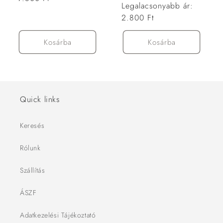
Normál
Legalacsonyabb ár:
ár
ár
2.800 Ft
Kosárba
Kosárba
Quick links
Keresés
Rólunk
Szállítás
ÁSZF
Adatkezelési Tájékoztató