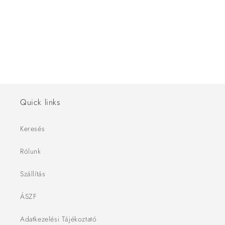
ó
:
Quick links
Keresés
Rólunk
Szállítás
ÁSZF
Adatkezelési Tájékoztató