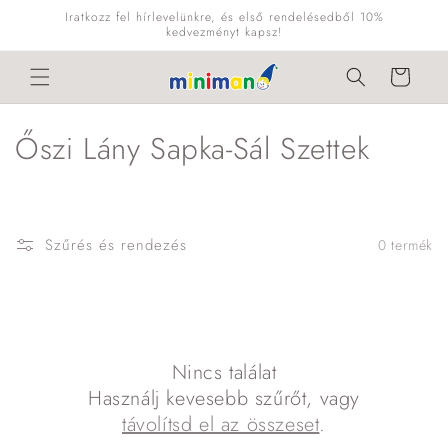
Ugrás a
Iratkozz fel hírlevelünkre, és első rendelésedből 10%
tartalomhoz
kedvezményt kapsz!
Kosár
K
Őszi Lány Sapka-Sál Szettek
o
l
Szűrés és rendezés
0 termék
l
e
k
Nincs találat
c
Használj kevesebb szűrőt, vagy
i
távolítsd el az összeset
.