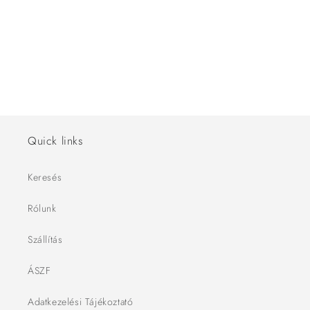
ó
:
Quick links
Keresés
Rólunk
Szállítás
ÁSZF
Adatkezelési Tájékoztató