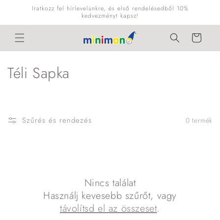
Ugrás a
Iratkozz fel hírlevelünkre, és első rendelésedből 10%
tartalomhoz
kedvezményt kapsz!
Kosár
K
Téli Sapka
o
l
Szűrés és rendezés
0 termék
l
e
k
Nincs találat
c
Használj kevesebb szűrőt, vagy
i
távolítsd el az összeset
.