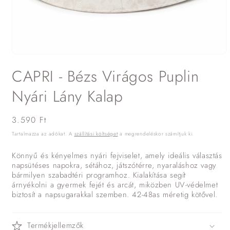
1.
médiafájl
CAPRI - Bézs Virágos Puplin
megnyitása
a
modális
Nyári Lány Kalap
párbeszédpanelen
Normál
3.590 Ft
ár
Tartalmazza az adókat. A
szállítási költséget
a megrendeléskor számítjuk ki.
Könnyű és kényelmes nyári fejviselet, amely ideális választás
napsütéses napokra, sétához, játszótérre, nyaraláshoz vagy
bármilyen szabadtéri programhoz. Kialakítása segít
árnyékolni a gyermek fejét és arcát, miközben UV-védelmet
biztosít a napsugarakkal szemben. 42-48as méretig kötővel.
Termékjellemzők