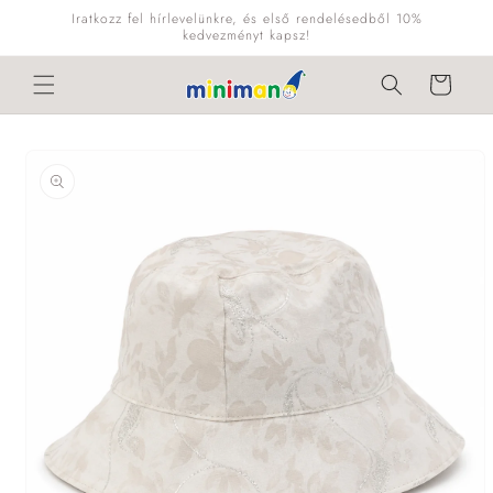
Ugrás a
Iratkozz fel hírlevelünkre, és első rendelésedből 10%
tartalomhoz
kedvezményt kapsz!
Kosár
Kihagyás, és
ugrás a
termékadatokra