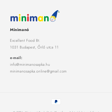
Minimanó
Excellent Food Bt.
1031 Budapest, Őrlő utca 11
e-mail:
info@minimanosapka.hu
minimanosapka.online@gmail.com
Fizetési
módok