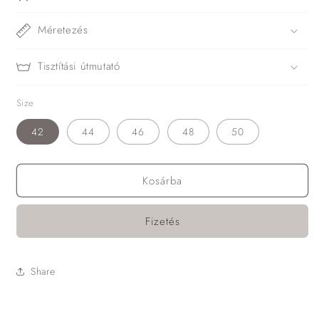
Méretezés
Tisztítási útmutató
Size
42
44
46
48
50
Kosárba
Fizetés
Share