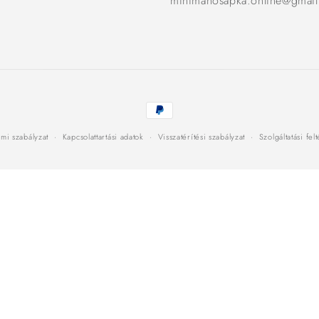
minimanosapka.online@gmai
Fizetési
módok
mi szabályzat
Kapcsolattartási adatok
Visszatérítési szabályzat
Szolgáltatási fel