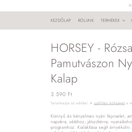
Ugrás a
I
tartalomhoz
KEZDŐLAP
RÓLUNK
TERMÉKEK
HORSEY - Rózsa
Pamutvászon Ny
Kalap
Normál
3.590 Ft
ár
Tartalmazza az adókat. A
szállítási költséget
a me
Könnyű és kényelmes nyári fejviselet, am
napokra, sétához, játszótérre, nyaralásh
programhoz. Kialakítása segít árnyékolni 