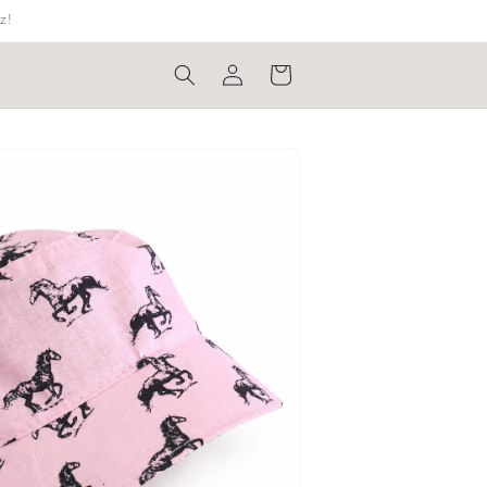
z!
Bejelentkezés
Kosár