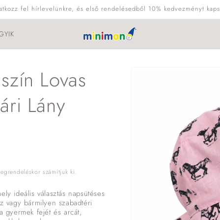
ratkozz fel hírlevelünkre, és első rendelésedből 10% kedvezményt kaps
GYIK
Kihagyás, és
szín Lovas
ugrás a
termékadatokra
ári Lány
grendeléskor számítjuk ki.
ely ideális választás napsütéses
oz vagy bármilyen szabadtéri
a gyermek fejét és arcát,