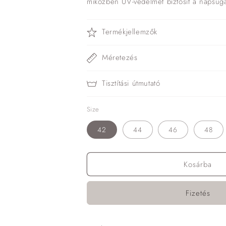
miközben UV-védelmet biztosít a napsug
Termékjellemzők
Méretezés
Tisztítási útmutató
Size
42
44
46
48
Kosárba
Fizetés