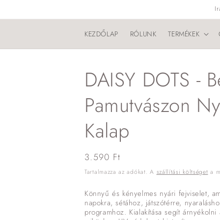
Ugrás a
I
tartalomhoz
KEZDŐLAP
RÓLUNK
TERMÉKEK
DAISY DOTS - Bé
Pamutvászon Ny
Kalap
Normál
3.590 Ft
ár
Tartalmazza az adókat. A
szállítási költséget
a me
Könnyű és kényelmes nyári fejviselet, am
napokra, sétához, játszótérre, nyaralásh
programhoz. Kialakítása segít árnyékolni 