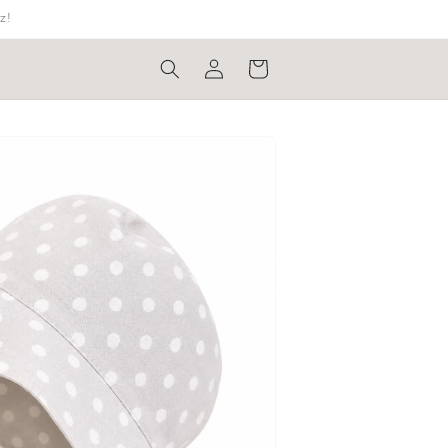
z!
Bejelentkezés
Kosár