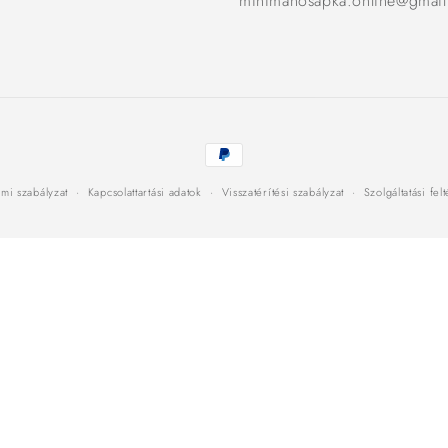
minimanosapka.online@gmai
Fizetési
módok
mi szabályzat
Kapcsolattartási adatok
Visszatérítési szabályzat
Szolgáltatási fel