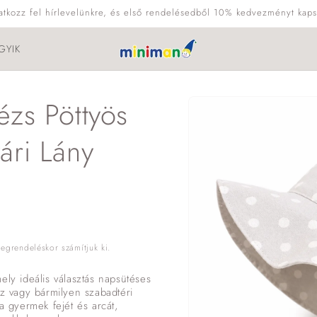
ratkozz fel hírlevelünkre, és első rendelésedből 10% kedvezményt kaps
GYIK
Kihagyás, és
zs Pöttyös
ugrás a
termékadatokra
ári Lány
grendeléskor számítjuk ki.
ely ideális választás napsütéses
oz vagy bármilyen szabadtéri
a gyermek fejét és arcát,