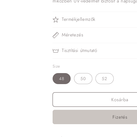
miközben UV-védelmet biztosít a napsug
Termékjellemzők
Méretezés
Tisztítási útmutató
Size
48
50
52
Kosárba
Fizetés