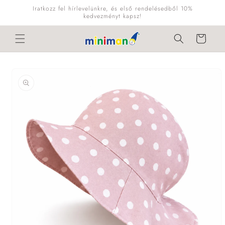
Ugrás a
Iratkozz fel hírlevelünkre, és első rendelésedből 10%
tartalomhoz
kedvezményt kapsz!
Kosár
Kihagyás, és
ugrás a
termékadatokra