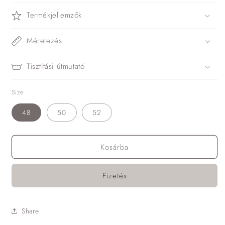
Termékjellemzők
Méretezés
Tisztítási útmutató
Size
48
50
52
Kosárba
Fizetés
Share