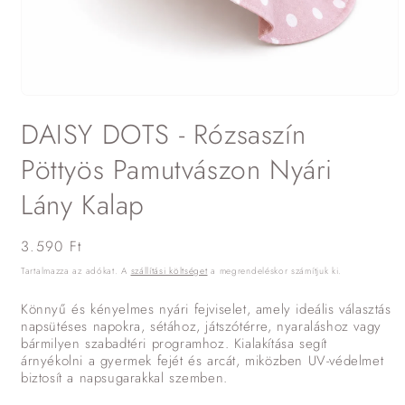
1.
médiafájl
DAISY DOTS - Rózsaszín
megnyitása
a
modális
Pöttyös Pamutvászon Nyári
párbeszédpanelen
Lány Kalap
Normál
3.590 Ft
ár
Tartalmazza az adókat. A
szállítási költséget
a megrendeléskor számítjuk ki.
Könnyű és kényelmes nyári fejviselet, amely ideális választás
napsütéses napokra, sétához, játszótérre, nyaraláshoz vagy
bármilyen szabadtéri programhoz. Kialakítása segít
árnyékolni a gyermek fejét és arcát, miközben UV-védelmet
biztosít a napsugarakkal szemben.