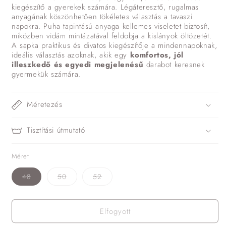
kiegészítő a gyerekek számára. Légáteresztő, rugalmas
anyagának köszönhetően tökéletes választás a tavaszi
napokra. Puha tapintású anyaga kellemes viseletet biztosít,
miközben vidám mintázatával feldobja a kislányok öltözetét.
A sapka praktikus és divatos kiegészítője a mindennapoknak,
ideális választás azoknak, akik egy
komfortos, jól
illeszkedő és egyedi megjelenésű
darabot keresnek
gyermekük számára.
Méretezés
Tisztítási útmutató
Méret
A
A
A
48
50
52
változat
változat
változat
elfogyott
elfogyott
elfogyott
vagy
vagy
vagy
nincs
nincs
nincs
Elfogyott
készleten
készleten
készleten