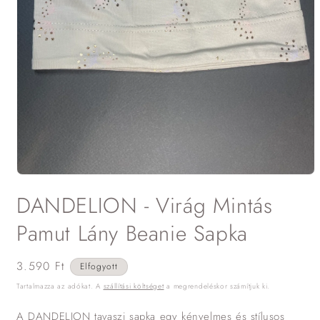
1.
médiafájl
DANDELION - Virág Mintás
megnyitása
a
modális
Pamut Lány Beanie Sapka
párbeszédpanelen
Normál
3.590 Ft
Elfogyott
ár
Tartalmazza az adókat. A
szállítási költséget
a megrendeléskor számítjuk ki.
A DANDELION tavaszi sapka egy kényelmes és stílusos