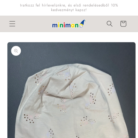
Ugrás a
Iratkozz fel hírlevelünkre, és első rendelésedből 10%
tartalomhoz
kedvezményt kapsz!
Kosár
Kihagyás, és
ugrás a
termékadatokra