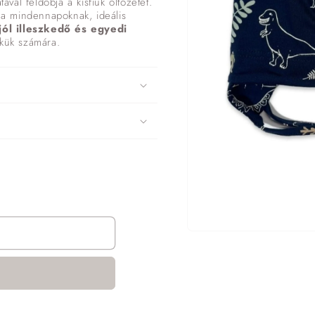
ával feldobja a kisfiúk öltözetét.
e a mindennapoknak, ideális
jól illeszkedő és egyedi
kük számára.
1.
médiafájl
megnyitása
a
modális
párbeszédpanelen