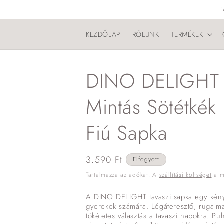
Ugrás a
I
tartalomhoz
KEZDŐLAP
RÓLUNK
TERMÉKEK
DINO DELIGHT 
Mintás Sötétkék
Fiú Sapka
Normál
3.590 Ft
Elfogyott
ár
Tartalmazza az adókat. A
szállítási költséget
a me
A DINO DELIGHT tavaszi sapka egy kénye
gyerekek számára. Légáteresztő, rugal
tökéletes választás a tavaszi napokra. P