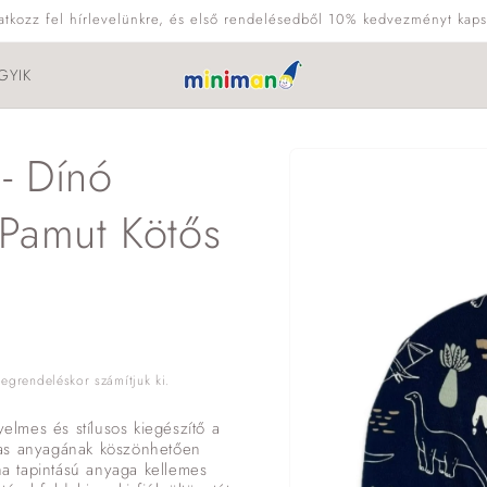
ratkozz fel hírlevelünkre, és első rendelésedből 10% kedvezményt kaps
GYIK
Kihagyás, és
- Dínó
ugrás a
termékadatokra
 Pamut Kötős
grendeléskor számítjuk ki.
lmes és stílusos kiegészítő a
mas anyagának köszönhetően
uha tapintású anyaga kellemes