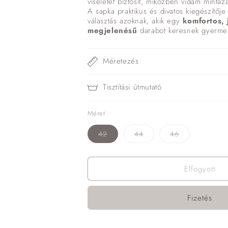
viseletet biztosít, miközben vidám mintázat
A sapka praktikus és divatos kiegészítőj
választás azoknak, akik egy
komfortos, 
megjelenésű
darabot keresnek gyerme
Méretezés
Tisztítási útmutató
Méret
A
A
A
42
44
46
változat
változat
változat
elfogyott
elfogyott
elfogyott
vagy
vagy
vagy
nincs
nincs
nincs
Elfogyott
készleten
készleten
készleten
Fizetés