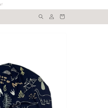
z!
Bejelentkezés
Kosár