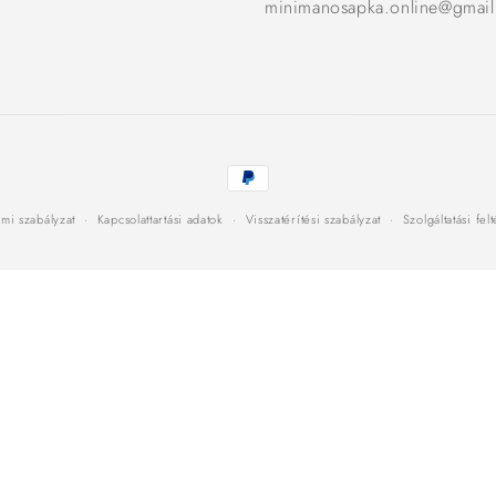
minimanosapka.online@gmai
Fizetési
módok
mi szabályzat
Kapcsolattartási adatok
Visszatérítési szabályzat
Szolgáltatási fel