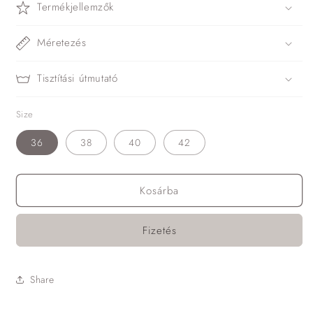
Termékjellemzők
Méretezés
Tisztítási útmutató
Size
36
38
40
42
Kosárba
Fizetés
Share