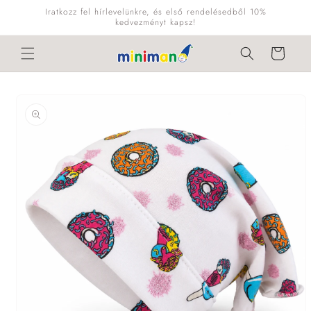
Ugrás a
Iratkozz fel hírlevelünkre, és első rendelésedből 10%
tartalomhoz
kedvezményt kapsz!
Kosár
Kihagyás, és
ugrás a
termékadatokra