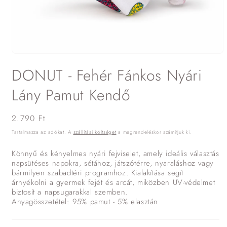
1.
médiafájl
DONUT - Fehér Fánkos Nyári
megnyitása
a
modális
Lány Pamut Kendő
párbeszédpanelen
Normál
2.790 Ft
ár
Tartalmazza az adókat. A
szállítási költséget
a megrendeléskor számítjuk ki.
Könnyű és kényelmes nyári fejviselet, amely ideális választás
napsütéses napokra, sétához, játszótérre, nyaraláshoz vagy
bármilyen szabadtéri programhoz. Kialakítása segít
árnyékolni a gyermek fejét és arcát, miközben UV-védelmet
biztosít a napsugarakkal szemben.
Anyagösszetétel: 95% pamut - 5% elasztán