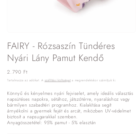
1.
médiafájl
FAIRY - Rózsaszín Tündéres
megnyitása
a
modális
Nyári Lány Pamut Kendő
párbeszédpanelen
Normál
2.790 Ft
ár
Tartalmazza az adókat. A
szállítási költséget
a megrendeléskor számítjuk ki.
Könnyű és kényelmes nyári fejviselet, amely ideális választás
napsütéses napokra, sétához, játszótérre, nyaraláshoz vagy
bármilyen szabadtéri programhoz. Kialakítása segít
árnyékolni a gyermek fejét és arcát, miközben UV-védelmet
biztosít a napsugarakkal szemben.
Anyagösszetétel: 95% pamut - 5% elasztán