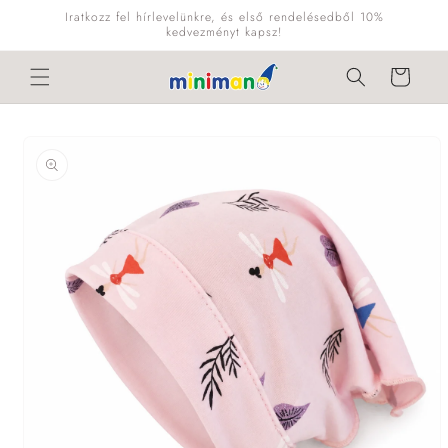
Ugrás a
Iratkozz fel hírlevelünkre, és első rendelésedből 10%
tartalomhoz
kedvezményt kapsz!
Kosár
Kihagyás, és
ugrás a
termékadatokra