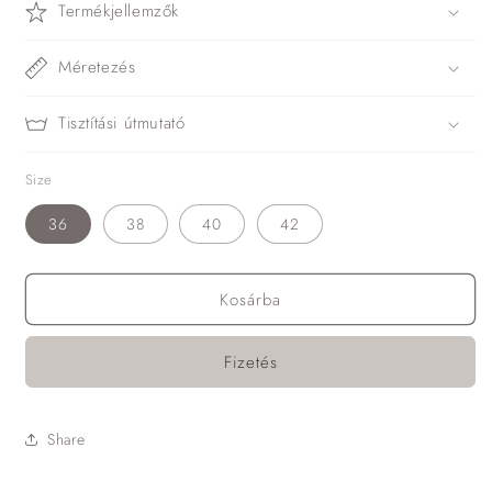
Termékjellemzők
Méretezés
Tisztítási útmutató
Size
36
38
40
42
Kosárba
Fizetés
Share