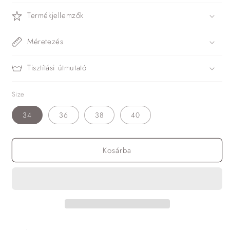
Termékjellemzők
Méretezés
Tisztítási útmutató
Size
34
36
38
40
Kosárba