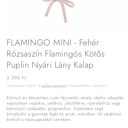
1.
médiafájl
FLAMINGO MINI - Fehér
megnyitása
a
modális
Rózsaszín Flamingós Kötős
párbeszédpanelen
Puplin Nyári Lány Kalap
Normál
3.390 Ft
ár
Tartalmazza az adókat. A
szállítási költséget
a megrendeléskor számítjuk ki.
Könnyű és kényelmes nyári fejviselet, amely ideális választás
napsütéses napokra, sétához, játszótérre, nyaraláshoz vagy
bármilyen szabadtéri programhoz. Kialakítása segít
árnyékolni a gyermek fejét és arcát, miközben UV-védelmet
biztosít a napsugarakkal szemben.