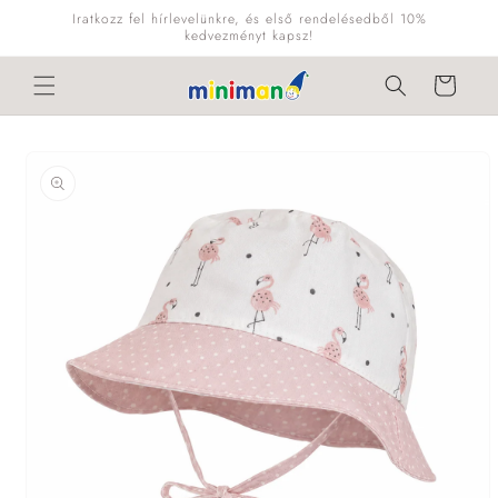
Ugrás a
Iratkozz fel hírlevelünkre, és első rendelésedből 10%
tartalomhoz
kedvezményt kapsz!
Kosár
Kihagyás, és
ugrás a
termékadatokra