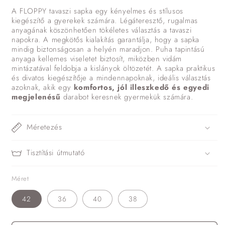
A FLOPPY tavaszi sapka egy kényelmes és stílusos
kiegészítő a gyerekek számára. Légáteresztő, rugalmas
anyagának köszönhetően tökéletes választás a tavaszi
napokra.
A megkötős kialakítás garantálja, hogy a sapka
mindig biztonságosan a helyén maradjon. Puha tapintású
anyaga kellemes viseletet biztosít, miközben vidám
mintázatával feldobja a kislányok öltözetét. A sapka praktikus
és divatos kiegészítője a mindennapoknak, ideális választás
azoknak, akik egy
komfortos, jól illeszkedő és egyedi
megjelenésű
darabot keresnek gyermekük számára.
Méretezés
Tisztítási útmutató
Méret
42
36
40
38