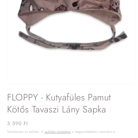
1.
médiafájl
FLOPPY - Kutyafüles Pamut
megnyitása
a
modális
Kötős Tavaszi Lány Sapka
párbeszédpanelen
Normál
3.590 Ft
ár
Tartalmazza az adókat. A
szállítási költséget
a megrendeléskor számítjuk ki.