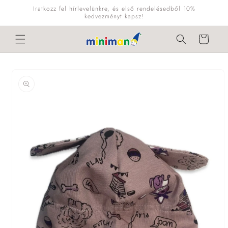
Ugrás a
Iratkozz fel hírlevelünkre, és első rendelésedből 10%
tartalomhoz
kedvezményt kapsz!
Kosár
Kihagyás, és
ugrás a
termékadatokra