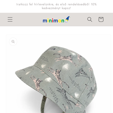
Ugrás a
Iratkozz fel hírlevelünkre, és első rendelésedből 10%
tartalomhoz
kedvezményt kapsz!
Kosár
Kihagyás, és
ugrás a
termékadatokra