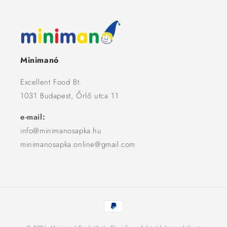
Minimanó
Excellent Food Bt.
1031 Budapest, Őrlő utca 11
e-mail:
info@minimanosapka.hu
minimanosapka.online@gmail.com
Fizetési
módok