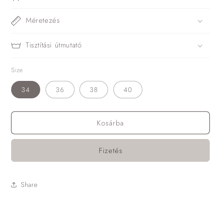
Méretezés
Tisztítási útmutató
Size
34
36
38
40
Kosárba
Fizetés
Share