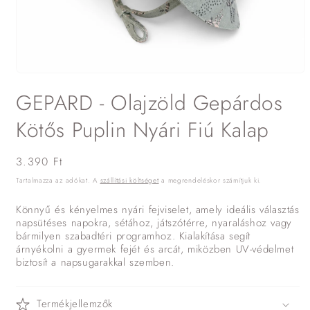
1.
médiafájl
GEPARD - Olajzöld Gepárdos
megnyitása
a
modális
Kötős Puplin Nyári Fiú Kalap
párbeszédpanelen
Normál
3.390 Ft
ár
Tartalmazza az adókat. A
szállítási költséget
a megrendeléskor számítjuk ki.
Könnyű és kényelmes nyári fejviselet, amely ideális választás
napsütéses napokra, sétához, játszótérre, nyaraláshoz vagy
bármilyen szabadtéri programhoz. Kialakítása segít
árnyékolni a gyermek fejét és arcát, miközben UV-védelmet
biztosít a napsugarakkal szemben.
Termékjellemzők