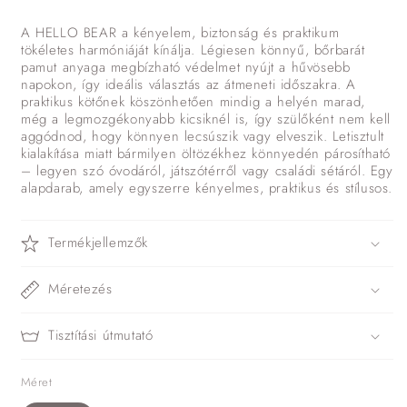
A HELLO BEAR a kényelem, biztonság és praktikum
tökéletes harmóniáját kínálja. Légiesen könnyű, bőrbarát
pamut anyaga megbízható védelmet nyújt a hűvösebb
napokon, így ideális választás az átmeneti időszakra. A
praktikus kötőnek köszönhetően mindig a helyén marad,
még a legmozgékonyabb kicsiknél is, így szülőként nem kell
aggódnod, hogy könnyen lecsúszik vagy elveszik. Letisztult
kialakítása miatt bármilyen öltözékhez könnyedén párosítható
– legyen szó óvodáról, játszótérről vagy családi sétáról. Egy
alapdarab, amely egyszerre kényelmes, praktikus és stílusos.
Termékjellemzők
Méretezés
Tisztítási útmutató
Méret