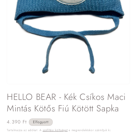
1.
médiafájl
HELLO BEAR - Kék Csíkos Maci
megnyitása
a
modális
Mintás Kötős Fiú Kötött Sapka
párbeszédpanelen
Normál
4.390 Ft
Elfogyott
ár
Tartalmazza az adókat. A
szállítási költséget
a megrendeléskor számítjuk ki.