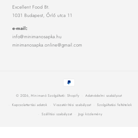
Excellent Food Bt.
1031 Budapest, Őrlő utca 11
e-mail:
info@minimanosapka.hu
minimanosapka.online@gmail.com
Fizetési
módok
© 2026,
Minimanó
Szolgáltató: Shopify
Adatvédelmi szabályzat
Kapcsolattartási adatok
Visszatérítési szabályzat
Szolgáltatási feltételek
Szállítási szabályzat
Jogi közlemény