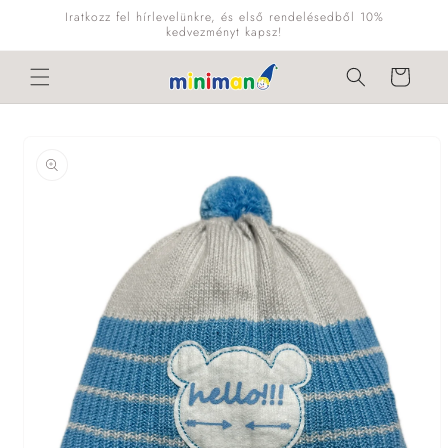
Ugrás a
Iratkozz fel hírlevelünkre, és első rendelésedből 10%
tartalomhoz
kedvezményt kapsz!
Kosár
Kihagyás, és
ugrás a
termékadatokra