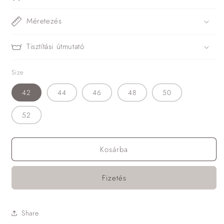
Méretezés
Tisztítási útmutató
Size
42
44
46
48
50
52
Kosárba
Fizetés
Share