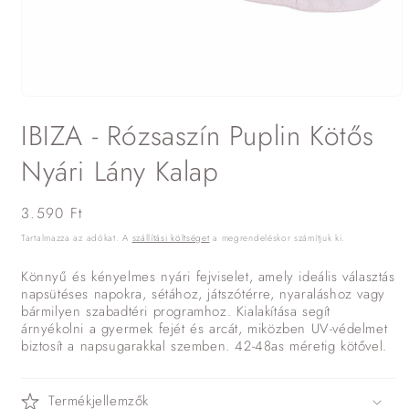
1.
médiafájl
IBIZA - Rózsaszín Puplin Kötős
megnyitása
a
modális
Nyári Lány Kalap
párbeszédpanelen
Normál
3.590 Ft
ár
Tartalmazza az adókat. A
szállítási költséget
a megrendeléskor számítjuk ki.
Könnyű és kényelmes nyári fejviselet, amely ideális választás
napsütéses napokra, sétához, játszótérre, nyaraláshoz vagy
bármilyen szabadtéri programhoz. Kialakítása segít
árnyékolni a gyermek fejét és arcát, miközben UV-védelmet
biztosít a napsugarakkal szemben. 42-48as méretig kötővel.
Termékjellemzők