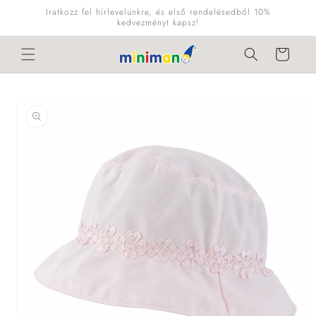
Ugrás a
Iratkozz fel hírlevelünkre, és első rendelésedből 10%
tartalomhoz
kedvezményt kapsz!
Kosár
Kihagyás, és
ugrás a
termékadatokra