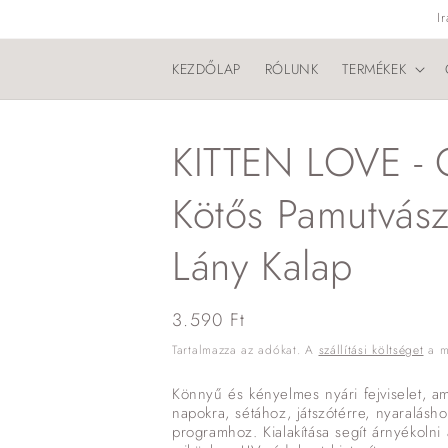
Ugrás a
I
tartalomhoz
KEZDŐLAP
RÓLUNK
TERMÉKEK
KITTEN LOVE - 
Kötős Pamutvás
Lány Kalap
Normál
3.590 Ft
ár
Tartalmazza az adókat. A
szállítási költséget
a me
Könnyű és kényelmes nyári fejviselet, am
napokra, sétához, játszótérre, nyaralásh
programhoz. Kialakítása segít árnyékolni 