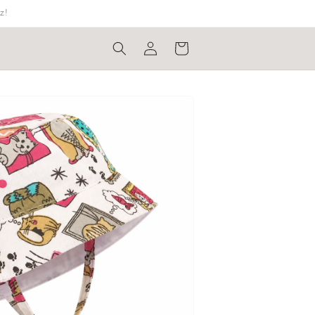
z!
Bejelentkezés
Kosár