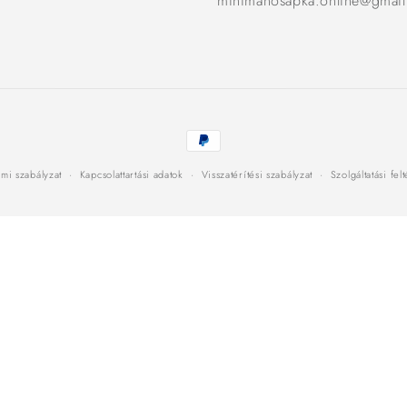
minimanosapka.online@gmai
Fizetési
módok
mi szabályzat
Kapcsolattartási adatok
Visszatérítési szabályzat
Szolgáltatási fel