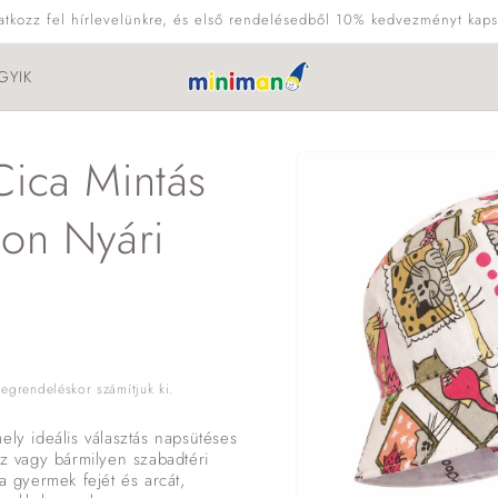
ratkozz fel hírlevelünkre, és első rendelésedből 10% kedvezményt kaps
GYIK
Kihagyás, és
Cica Mintás
ugrás a
termékadatokra
zon Nyári
grendeléskor számítjuk ki.
ely ideális választás napsütéses
oz vagy bármilyen szabadtéri
a gyermek fejét és arcát,