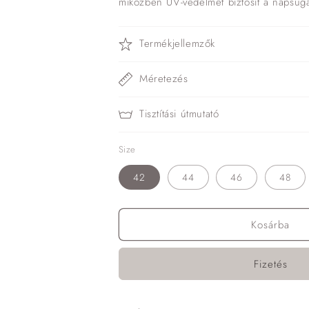
miközben UV-védelmet biztosít a napsug
Termékjellemzők
Méretezés
Tisztítási útmutató
Size
42
44
46
48
Kosárba
Fizetés