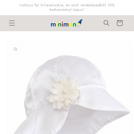
Ugrás a
Iratkozz fel hírlevelünkre, és első rendelésedből 10%
tartalomhoz
kedvezményt kapsz!
Kosár
Kihagyás, és
ugrás a
termékadatokra