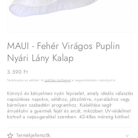
1.
médiafájl
MAUI - Fehér Virágos Puplin
megnyitása
a
modális
Nyári Lány Kalap
párbeszédpanelen
Normál
3.590 Ft
ár
Tartalmazza az adókat. A
szállítási költséget
a megrendeléskor számítjuk ki.
Könnyű és kényelmes nyári fejviselet, amely ideális választás
napsütéses napokra, sétához, játszótérre, nyaraláshoz vagy
bármilyen szabadtéri programhoz. Kialakítása segít
árnyékolni a gyermek fejét és arcát, miközben UV-védelmet
biztosít a napsugarakkal szemben. 42-48as méretig kötővel.
Termékjellemzők