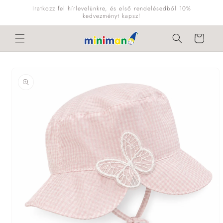
Ugrás a
Iratkozz fel hírlevelünkre, és első rendelésedből 10%
tartalomhoz
kedvezményt kapsz!
Kosár
Kihagyás, és
ugrás a
termékadatokra