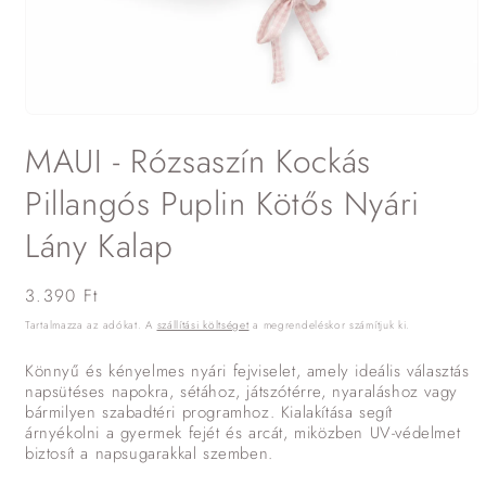
1.
médiafájl
MAUI - Rózsaszín Kockás
megnyitása
a
modális
Pillangós Puplin Kötős Nyári
párbeszédpanelen
Lány Kalap
Normál
3.390 Ft
ár
Tartalmazza az adókat. A
szállítási költséget
a megrendeléskor számítjuk ki.
Könnyű és kényelmes nyári fejviselet, amely ideális választás
napsütéses napokra, sétához, játszótérre, nyaraláshoz vagy
bármilyen szabadtéri programhoz. Kialakítása segít
árnyékolni a gyermek fejét és arcát, miközben UV-védelmet
biztosít a napsugarakkal szemben.