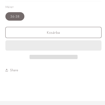
Méret
36-38
Kosárba
Share