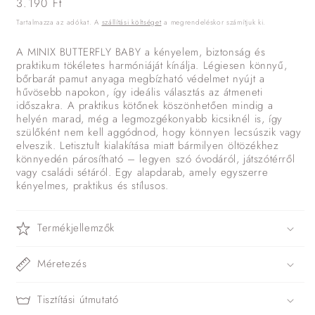
Normál
3.190 Ft
ár
Tartalmazza az adókat. A
szállítási költséget
a megrendeléskor számítjuk ki.
A MINIX BUTTERFLY BABY a kényelem, biztonság és
praktikum tökéletes harmóniáját kínálja. Légiesen könnyű,
bőrbarát pamut anyaga megbízható védelmet nyújt a
hűvösebb napokon, így ideális választás az átmeneti
időszakra. A praktikus kötőnek köszönhetően mindig a
helyén marad, még a legmozgékonyabb kicsiknél is, így
szülőként nem kell aggódnod, hogy könnyen lecsúszik vagy
elveszik. Letisztult kialakítása miatt bármilyen öltözékhez
könnyedén párosítható – legyen szó óvodáról, játszótérről
vagy családi sétáról. Egy alapdarab, amely egyszerre
kényelmes, praktikus és stílusos.
Termékjellemzők
Méretezés
Tisztítási útmutató