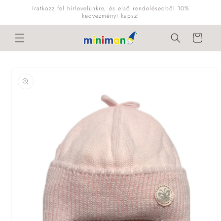
Ugrás a
Iratkozz fel hírlevelünkre, és első rendelésedből 10%
tartalomhoz
kedvezményt kapsz!
Kosár
Kihagyás, és
ugrás a
termékadatokra