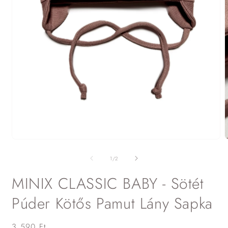
2
m
m
1.
a
médiafájl
m
megnyitása
/
1
/
2
p
a
modális
MINIX CLASSIC BABY - Sötét
párbeszédpanelen
Púder Kötős Pamut Lány Sapka
Normál
3.590 Ft