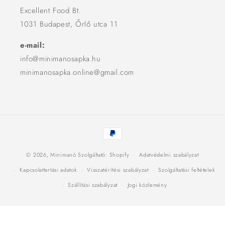
Excellent Food Bt.
1031 Budapest, Őrlő utca 11
e-mail:
info@minimanosapka.hu
minimanosapka.online@gmail.com
Fizetési
módok
© 2026,
Minimanó
Szolgáltató: Shopify
Adatvédelmi szabályzat
Kapcsolattartási adatok
Visszatérítési szabályzat
Szolgáltatási feltételek
Szállítási szabályzat
Jogi közlemény