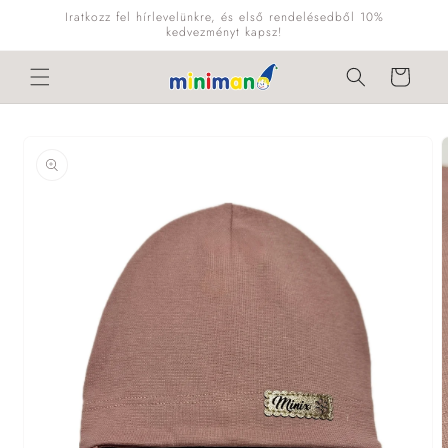
Ugrás a
Iratkozz fel hírlevelünkre, és első rendelésedből 10%
tartalomhoz
kedvezményt kapsz!
Kosár
Kihagyás, és
ugrás a
termékadatokra