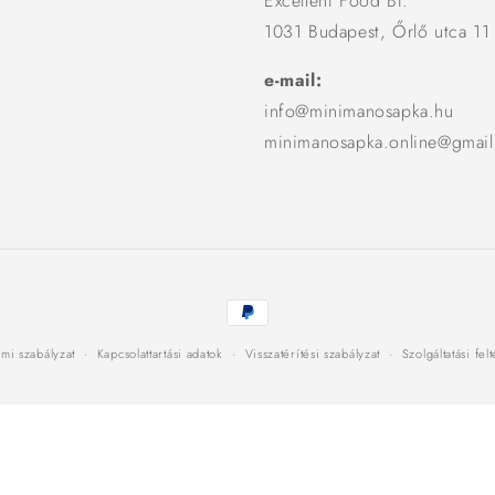
Excellent Food Bt.
1031 Budapest, Őrlő utca 11
e-mail:
info@minimanosapka.hu
minimanosapka.online@gmai
Fizetési
módok
mi szabályzat
Kapcsolattartási adatok
Visszatérítési szabályzat
Szolgáltatási fel