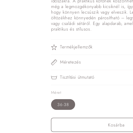
időszakra. A praktikus kötőnek köszönh
még a legmozgékonyabb kicsiknél is, íg
hogy könnyen lecsúszik vagy elveszik. Leti
öltözékhez könnyedén párosítható – legy
vagy családi sétáról. Egy alapdarab, am
praktikus és stílusos.
Termékjellemzők
Méretezés
Tisztítási útmutató
Méret
36-38
Kosárba