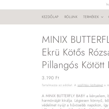
Ugrás a
I
tartalomhoz
KEZDŐLAP
RÓLUNK
TERMÉKEK
MINIX BUTTERFL
Ekrü Kötős Rózs
Pillangós Kötött
Normál
3.190 Ft
ár
Tartalmazza az adókat. A
szállítási költséget
a me
A MINIX BUTTERFLY BABY a kényelem, biz
harmóniáját kínálja. Légiesen könnyű, 
védelmet nyújt a hűvösebb napokon, így i