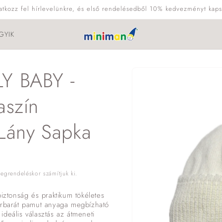
ratkozz fel hírlevelünkre, és első rendelésedből 10% kedvezményt kaps
GYIK
Kihagyás, és
Y BABY -
ugrás a
termékadatokra
aszín
 Lány Sapka
grendeléskor számítjuk ki.
tonság és praktikum tökéletes
bőrbarát pamut anyaga megbízható
deális választás az átmeneti