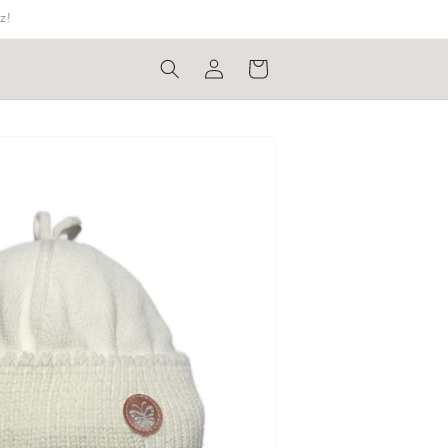
z!
Bejelentkezés
Kosár