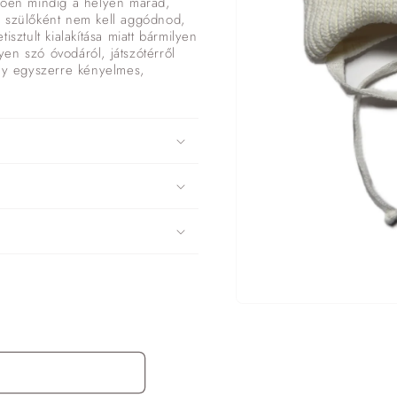
etően mindig a helyén marad,
y szülőként nem kell aggódnod,
sztult kialakítása miatt bármilyen
en szó óvodáról, játszótérről
ely egyszerre kényelmes,
1.
médiafájl
megnyitása
a
modális
párbeszédpanelen