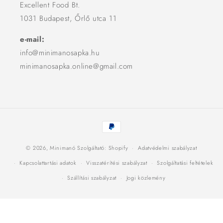
Excellent Food Bt.
1031 Budapest, Őrlő utca 11
e-mail:
info@minimanosapka.hu
minimanosapka.online@gmail.com
Fizetési
módok
© 2026,
Minimanó
Szolgáltató: Shopify
Adatvédelmi szabályzat
Kapcsolattartási adatok
Visszatérítési szabályzat
Szolgáltatási feltételek
Szállítási szabályzat
Jogi közlemény