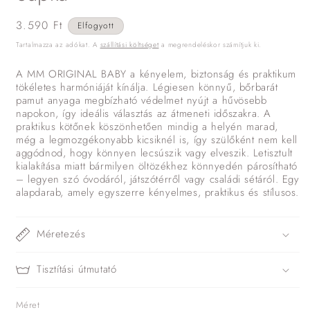
Normál
3.590 Ft
Elfogyott
ár
Tartalmazza az adókat. A
szállítási költséget
a megrendeléskor számítjuk ki.
A MM ORIGINAL BABY a kényelem, biztonság és praktikum
tökéletes harmóniáját kínálja. Légiesen könnyű, bőrbarát
pamut anyaga megbízható védelmet nyújt a hűvösebb
napokon, így ideális választás az átmeneti időszakra. A
praktikus kötőnek köszönhetően mindig a helyén marad,
még a legmozgékonyabb kicsiknél is, így szülőként nem kell
aggódnod, hogy könnyen lecsúszik vagy elveszik. Letisztult
kialakítása miatt bármilyen öltözékhez könnyedén párosítható
– legyen szó óvodáról, játszótérről vagy családi sétáról. Egy
alapdarab, amely egyszerre kényelmes, praktikus és stílusos.
Méretezés
Tisztítási útmutató
Méret