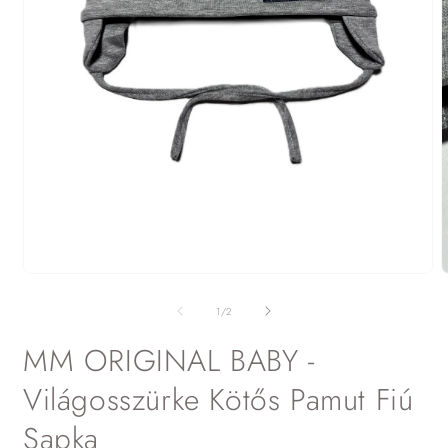
2
m
m
1.
a
médiafájl
m
megnyitása
/
1
/
2
p
a
modális
MM ORIGINAL BABY -
párbeszédpanelen
Világosszürke Kötős Pamut Fiú
Sapka