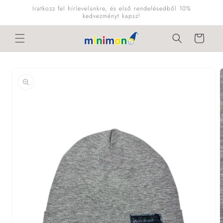
Ugrás a
Iratkozz fel hírlevelünkre, és első rendelésedből 10%
tartalomhoz
kedvezményt kapsz!
Kosár
Kihagyás, és
ugrás a
termékadatokra