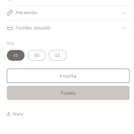
Méretezés
Tisztítási útmutató
Size
48
50
52
Kosárba
Fizetés
Share