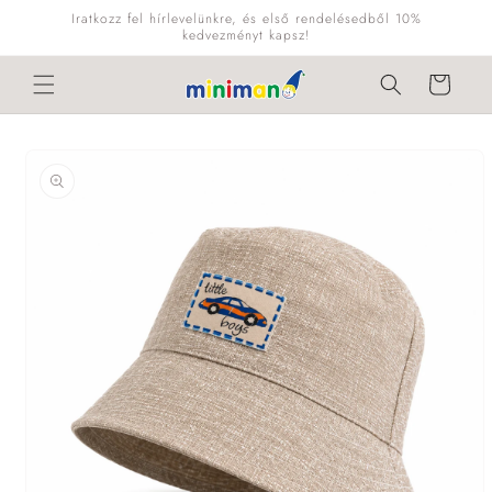
Ugrás a
Iratkozz fel hírlevelünkre, és első rendelésedből 10%
tartalomhoz
kedvezményt kapsz!
Kosár
Kihagyás, és
ugrás a
termékadatokra