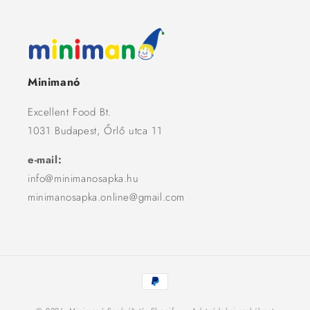
Minimanó
Excellent Food Bt.
1031 Budapest, Őrlő utca 11
e-mail:
info@minimanosapka.hu
minimanosapka.online@gmail.com
Fizetési
módok