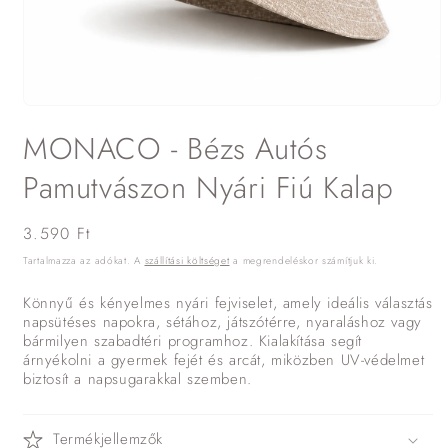
1.
médiafájl
MONACO - Bézs Autós
megnyitása
a
modális
Pamutvászon Nyári Fiú Kalap
párbeszédpanelen
Normál
3.590 Ft
ár
Tartalmazza az adókat. A
szállítási költséget
a megrendeléskor számítjuk ki.
Könnyű és kényelmes nyári fejviselet, amely ideális választás
napsütéses napokra, sétához, játszótérre, nyaraláshoz vagy
bármilyen szabadtéri programhoz. Kialakítása segít
árnyékolni a gyermek fejét és arcát, miközben UV-védelmet
biztosít a napsugarakkal szemben.
Termékjellemzők