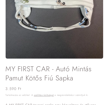
1.
médiafájl
MY FIRST CAR - Autó Mintás
megnyitása
a
modális
Pamut Kötős Fiú Sapka
párbeszédpanelen
Normál
3.590 Ft
ár
Tartalmazza az adókat. A
szállítási költséget
a megrendeléskor számítjuk ki.