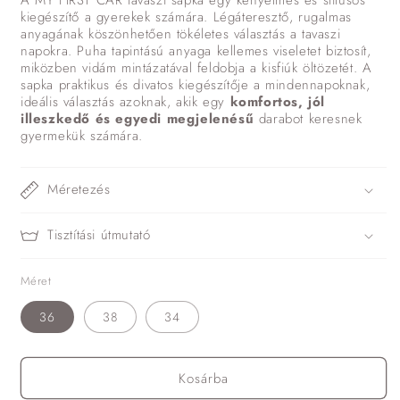
A MY FIRST CAR tavaszi sapka egy kényelmes és stílusos
kiegészítő a gyerekek számára. Légáteresztő, rugalmas
anyagának köszönhetően tökéletes választás a tavaszi
napokra. Puha tapintású anyaga kellemes viseletet biztosít,
miközben vidám mintázatával feldobja a kisfiúk öltözetét. A
sapka praktikus és divatos kiegészítője a mindennapoknak,
ideális választás azoknak, akik egy
komfortos, jól
illeszkedő és egyedi megjelenésű
darabot keresnek
gyermekük számára.
Méretezés
Tisztítási útmutató
Méret
36
38
34
Kosárba