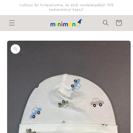
Ugrás a
Iratkozz fel hírlevelünkre, és első rendelésedből 10%
tartalomhoz
kedvezményt kapsz!
Kosár
Kihagyás, és
ugrás a
termékadatokra