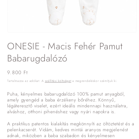
1.
médiafájl
ONESIE - Macis Fehér Pamut
megnyitása
a
modális
Babarugdalózó
párbeszédpanelen
Normál
9.800 Ft
ár
Tartalmazza az adókat. A
szállítási költséget
a megrendeléskor számítjuk ki.
Puha, kényelmes babarugdalózó 100% pamut anyagból,
amely gyengéd a baba érzékeny bőréhez. Könnyű,
légáteresztő viselet, ezért ideális mindennapi használatra,
alváshoz, otthoni pihenéshez vagy nyári napokra is.
A praktikus patentos kialakítás megkönnyíti az öltöztetést és a
pelenkacserét. Vidám, kedves mintái aranyos megjelenést
adnak, miközben a baba szabadon és kényelmesen