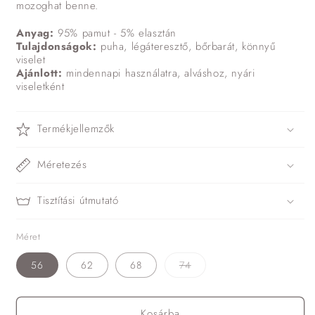
mozoghat benne.
Anyag:
95% pamut - 5% elasztán
Tulajdonságok:
puha, légáteresztő, bőrbarát, könnyű
viselet
Ajánlott:
mindennapi használatra, alváshoz, nyári
viseletként
Termékjellemzők
Méretezés
Tisztítási útmutató
Méret
A
56
62
68
74
változat
elfogyott
vagy
nincs
Kosárba
készleten