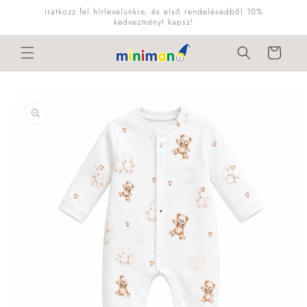
Ugrás a
Iratkozz fel hírlevelünkre, és első rendelésedből 10%
tartalomhoz
kedvezményt kapsz!
Kosár
Kihagyás, és
ugrás a
termékadatokra