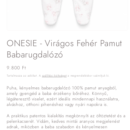
1.
médiafájl
ONESIE - Virágos Fehér Pamut
megnyitása
a
modális
Babarugdalózó
párbeszédpanelen
Normál
9.800 Ft
ár
Tartalmazza az adókat. A
szállítási költséget
a megrendeléskor számítjuk ki.
Puha, kényelmes babarugdalózó 100% pamut anyagból,
amely gyengéd a baba érzékeny bőréhez. Könnyű,
légáteresztő viselet, ezért ideális mindennapi használatra,
alváshoz, otthoni pihenéshez vagy nyári napokra is.
A praktikus patentos kialakítás megkönnyíti az öltöztetést és a
pelenkacserét. Vidám, kedves mintái aranyos megjelenést
adnak, miközben a baba szabadon és kényelmesen