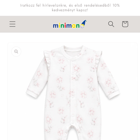
Ugrás a
Iratkozz fel hírlevelünkre, és első rendelésedből 10%
tartalomhoz
kedvezményt kapsz!
Kosár
Kihagyás, és
ugrás a
termékadatokra