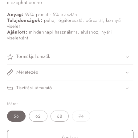
mozoghat benne.
Anyag:
95% pamut - 5% elasztán
Tulajdonságok:
puha, légáteresztő, bőrbarát, könnyű
viselet
Ajánlott:
mindennapi használatra, alváshoz, nyári
viseletként
Termékjellemzők
Méretezés
Tisztítási útmutató
Méret
A
56
62
68
74
változat
elfogyott
vagy
nincs
Kosárba
készleten